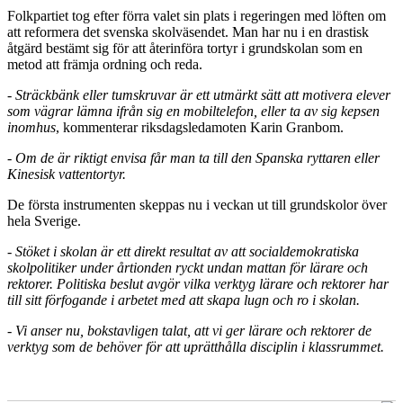
Folkpartiet tog efter förra valet sin plats i regeringen med löften om
att reformera det svenska skolväsendet. Man har nu i en drastisk
åtgärd bestämt sig för att återinföra tortyr i grundskolan som en
metod att främja ordning och reda.
- Sträckbänk eller tumskruvar är ett utmärkt sätt att motivera elever
som vägrar lämna ifrån sig en mobiltelefon, eller ta av sig kepsen
inomhus
, kommenterar riksdagsledamoten Karin Granbom.
- Om de är riktigt envisa får man ta till den Spanska ryttaren eller
Kinesisk vattentortyr.
De första instrumenten skeppas nu i veckan ut till grundskolor över
hela Sverige.
- Stöket i skolan är ett direkt resultat av att socialdemokratiska
skolpolitiker under årtionden ryckt undan mattan för lärare och
rektorer. Politiska beslut avgör vilka verktyg lärare och rektorer har
till sitt förfogande i arbetet med att skapa lugn och ro i skolan.
- Vi anser nu, bokstavligen talat, att vi ger lärare och rektorer de
verktyg som de behöver för att uprätthålla disciplin i klassrummet.