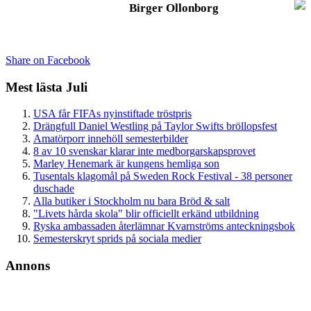
Birger Ollonborg
Share on Facebook
Mest lästa Juli
USA får FIFAs nyinstiftade tröstpris
Drängfull Daniel Westling på Taylor Swifts bröllopsfest
Amatörporr innehöll semesterbilder
8 av 10 svenskar klarar inte medborgarskapsprovet
Marley Henemark är kungens hemliga son
Tusentals klagomål på Sweden Rock Festival - 38 personer
duschade
Alla butiker i Stockholm nu bara Bröd & salt
"Livets hårda skola" blir officiellt erkänd utbildning
Ryska ambassaden återlämnar Kvarnströms anteckningsbok
Semesterskryt sprids på sociala medier
Annons