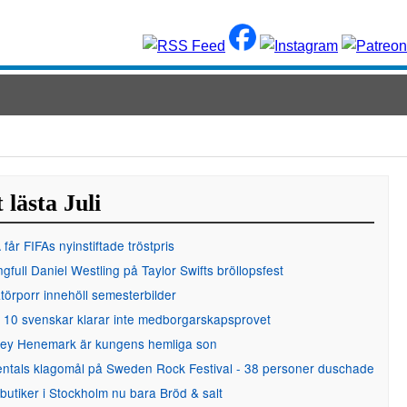
 lästa Juli
får FIFAs nyinstiftade tröstpris
gfull Daniel Westling på Taylor Swifts bröllopsfest
örporr innehöll semesterbilder
 10 svenskar klarar inte medborgarskapsprovet
ley Henemark är kungens hemliga son
entals klagomål på Sweden Rock Festival - 38 personer duschade
 butiker i Stockholm nu bara Bröd & salt