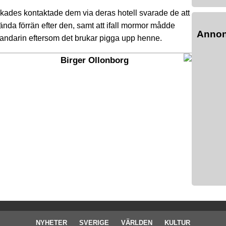
ckades kontaktade dem via deras hotell svarade de att
nda förrän efter den, samt att ifall mormor mådde
Anno
mandarin eftersom det brukar pigga upp henne.
Birger Ollonborg
NYHETER
SVERIGE
VÄRLDEN
KULTUR