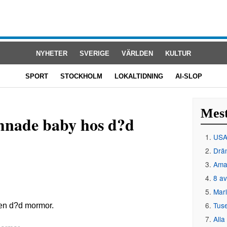
NYHETER
SVERIGE
VÄRLDEN
KULTUR
SPORT
STOCKHOLM
LOKALTIDNING
AI-SLOP
Mest
?mnade baby hos d?d
USA 
Drän
Amat
8 av
Mar
Tus
Alla