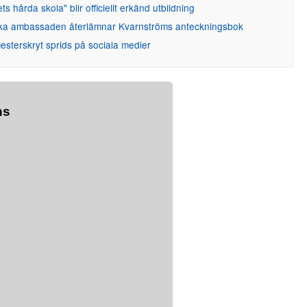
ets hårda skola" blir officiellt erkänd utbildning
ka ambassaden återlämnar Kvarnströms anteckningsbok
sterskryt sprids på sociala medier
ns