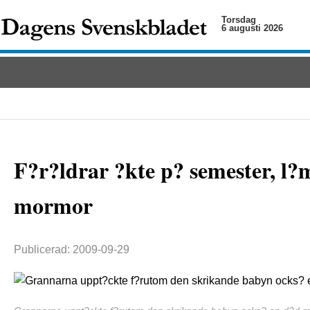
Torsdag
6 augusti 2026
F?r?ldrar ?kte p? semester, l
mormor
Publicerad: 2009-09-29