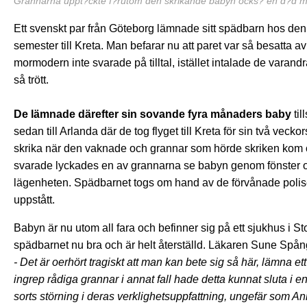
Grannarna uppt?ckte f?rutom den skrikande babyn ocks? en d?d 
Ett svenskt par från Göteborg lämnade sitt spädbarn hos d
semester till Kreta. Man befarar nu att paret var så besatta av
mormodern inte svarade på tilltal, istället intalade de varan
så trött.
De lämnade därefter sin sovande fyra månaders baby
til
sedan till Arlanda där de tog flyget till Kreta för sin två vec
skrika när den vaknade och grannar som hörde skriken kom
svarade lyckades en av grannarna se babyn genom fönster och 
lägenheten. Spädbarnet togs om hand av de förvånade polis
uppstått.
Babyn är nu utom all fara och befinner sig på ett sjukhus i S
spädbarnet nu bra och är helt återställd. Läkaren Sune Spån
- Det är oerhört tragiskt att man kan bete sig så här, lämna 
ingrep rådiga grannar i annat fall hade detta kunnat sluta i e
sorts störning i deras verklighetsuppfattning, ungefär som A