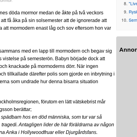
mormor.
"Liv
Rys
ennes döda mormor medan de åkte på två veckors
Seme
 att få åka på sin solsemester att de ignorerade att
dra att mormodern enast låg och sov eftersom hon var
Anno
lsammans med en lapp till mormodern och begav sig
kors vistelse på semesterön. Babyn började dock att
 och knackade på mormoderns dörr. När ingen
tillkallade därefter polis som gjorde en inbrytning i
erna som undrade hur denna bisarra situation
tockholmsregionen, förutom en lätt vätskebrist mår
gsson berättar;
ett spädbarn hos en död människa, som tur var så
n tragedi. Antagligen lider de här föräldrarna av någon
nna Anka i Hollywoodfruar eller Djurgårdsfans.