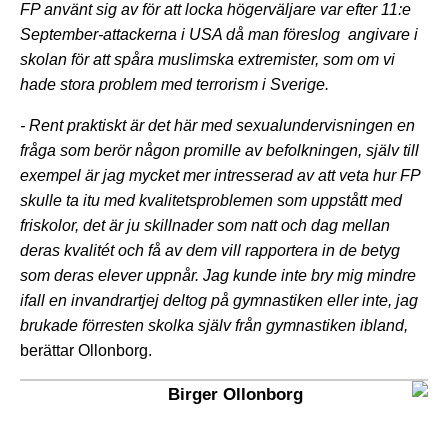
FP använt sig av för att locka högerväljare var efter 11:e
September-attackerna i USA då man föreslog angivare i
skolan för att spåra muslimska extremister, som om vi
hade stora problem med terrorism i Sverige.
- Rent praktiskt är det här med sexualundervisningen en
fråga som berör någon promille av befolkningen, själv till
exempel är jag mycket mer intresserad av att veta hur FP
skulle ta itu med kvalitetsproblemen som uppstått med
friskolor, det är ju skillnader som natt och dag mellan
deras kvalitét och få av dem vill rapportera in de betyg
som deras elever uppnår. Jag kunde inte bry mig mindre
ifall en invandrartjej deltog på gymnastiken eller inte, jag
brukade förresten skolka själv från gymnastiken ibland,
berättar Ollonborg.
Birger Ollonborg