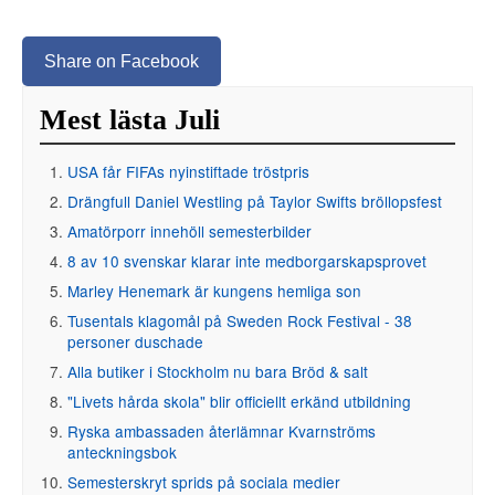
Share on Facebook
Mest lästa Juli
USA får FIFAs nyinstiftade tröstpris
Drängfull Daniel Westling på Taylor Swifts bröllopsfest
Amatörporr innehöll semesterbilder
8 av 10 svenskar klarar inte medborgarskapsprovet
Marley Henemark är kungens hemliga son
Tusentals klagomål på Sweden Rock Festival - 38
personer duschade
Alla butiker i Stockholm nu bara Bröd & salt
"Livets hårda skola" blir officiellt erkänd utbildning
Ryska ambassaden återlämnar Kvarnströms
anteckningsbok
Semesterskryt sprids på sociala medier