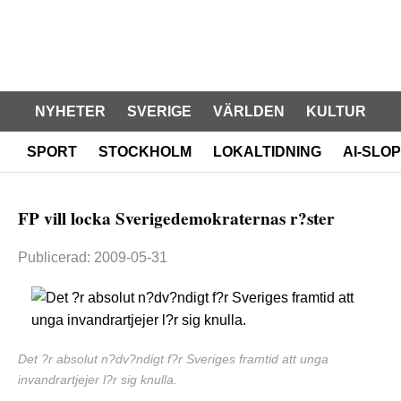
NYHETER
SVERIGE
VÄRLDEN
KULTUR
SPORT
STOCKHOLM
LOKALTIDNING
AI-SLOP
FP vill locka Sverigedemokraternas r?ster
Publicerad: 2009-05-31
Det ?r absolut n?dv?ndigt f?r Sveriges framtid att unga
invandrartjejer l?r sig knulla.