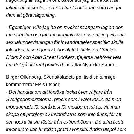
någonting att säga till om, därför tror jag att de kan ha
lättare att acceptera en sån här totalitär lag som tvingar
dem att göra någonting.
- Egentligen ville jag ha en mycket strängare lag än den
här som Jan och jag har kommit överens om, jag ville att
sexualundervisningen för invandrartjejer specifikt skulle
inkludera visningar av
Chocolate Chicks on Cracker
Dicks 2 och
Arab Street Hookers, tjejerna behöver veta
hur det går till rent praktiskt,
berättar Nyamko Sabuni.
Birger Ollonborg, Svenskbladets politiskt sakunnige
kommenterar FP:s utspel;
- Det handlar om att försöka locka över väljare från
Sverigedemokraterna, precis som i valet 2002, då man
propagerade för språktest för medborgarskap, vill man
skapa ett problem av invandrarna som inte finns, för att
sen locka till sig röster från extremhögern. De allra flesta
invandrare kan ju redan prata svenska. Andra utspel som