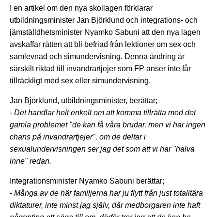
I en artikel om den nya skollagen förklarar
utbildningsminister Jan Björklund och integrations- och
jämställdhetsminister Nyamko Sabuni att den nya lagen
avskaffar rätten att bli befriad från lektioner om sex och
samlevnad och simundervisning. Denna ändring är
särskilt riktad till invandrartjejer som FP anser inte får
tillräckligt med sex eller simundervisning.
Jan Björklund, utbildningsminister, berättar;
- Det handlar helt enkelt om att komma tillrätta med det
gamla problemet "de kan få våra brudar, men vi har ingen
chans på invandrartjejer", om de deltar i
sexualundervisningen ser jag det som att vi har "halva
inne" redan.
Integrationsminister Nyamko Sabuni berättar;
- Många av de här familjerna har ju flytt från just totalitära
diktaturer, inte minst jag själv, där medborgaren inte haft