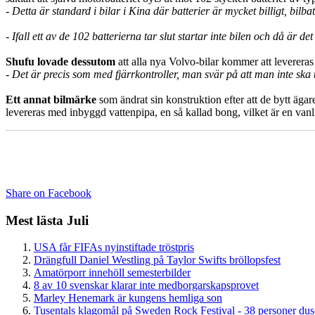
- Detta är standard i bilar i Kina där batterier är mycket billigt, bil
- Ifall ett av de 102 batterierna tar slut startar inte bilen och då är de
Shufu lovade dessutom
att alla nya Volvo-bilar kommer att levereras
-
Det är precis som med fjärrkontroller, man svär på att man inte ska t
Ett annat bilmärke
som
ändrat sin konstruktion efter att de bytt
levereras med inbyggd vattenpipa, en så kallad bong, vilket är en vanl
Share on Facebook
Mest lästa Juli
USA får FIFAs nyinstiftade tröstpris
Drängfull Daniel Westling på Taylor Swifts bröllopsfest
Amatörporr innehöll semesterbilder
8 av 10 svenskar klarar inte medborgarskapsprovet
Marley Henemark är kungens hemliga son
Tusentals klagomål på Sweden Rock Festival - 38 personer du