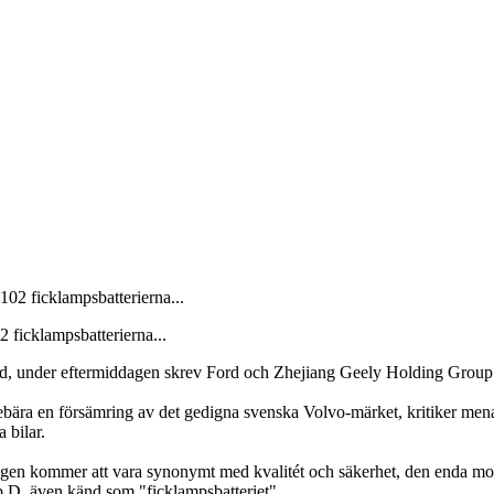
 ficklampsbatterierna...
id, under eftermiddagen skrev Ford och Zhejiang Geely Holding Group u
ära en försämring av det gedigna svenska Volvo-märket, kritiker menar 
 bilar.
ingen kommer att vara synonymt med kvalitét och säkerhet, den enda m
typ D, även känd som "ficklampsbatteriet".