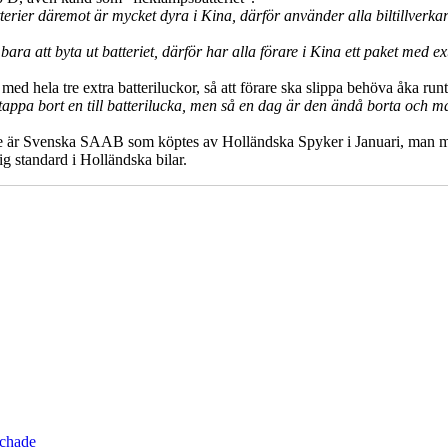
batterier däremot är mycket dyra i Kina, därför använder alla biltillverk
t bara att byta ut batteriet, därför har alla förare i Kina ett paket med e
 med hela tre extra batteriluckor, så att förare ska slippa behöva åka ru
appa bort en till batterilucka, men så en dag är den ändå borta och man
 ägare är Svenska SAAB som köptes av Holländska Spyker i Januari, ma
ig standard i Holländska bilar.
schade