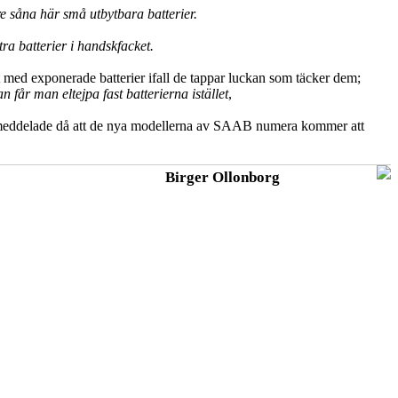
are såna här små utbytbara batterier.
xtra batterier i handskfacket.
nt med exponerade batterier ifall de tappar luckan som täcker dem;
 får man eltejpa fast batterierna istället
,
n meddelade då att de nya modellerna av SAAB numera kommer att
Birger Ollonborg