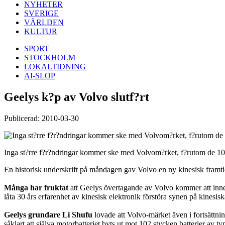
NYHETER
SVERIGE
VÄRLDEN
KULTUR
SPORT
STOCKHOLM
LOKALTIDNING
AI-SLOP
Geelys k?p av Volvo slutf?rt
Publicerad: 2010-03-30
Inga st?rre f?r?ndringar kommer ske med Volvom?rket, f?rutom de 102
En historisk underskrift på måndagen gav Volvo en ny kinesisk framt
Många har fruktat
att Geelys övertagande av Volvo kommer att inneb
låta 30 års erfarenhet av kinesisk elektronik förstöra synen på kinesiska
Geelys grundare Li Shufu
lovade att Volvo-märket även i fortsättn
såklart att själva motorbatteriet byts ut mot 102 stycken batterier av 