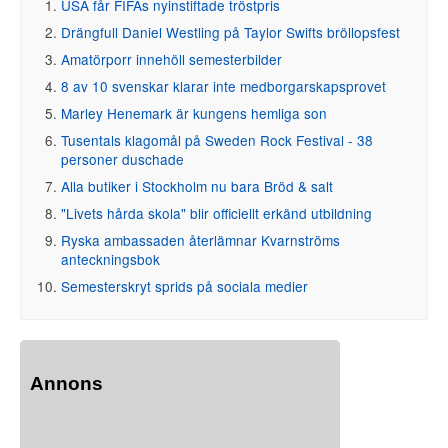
USA får FIFAs nyinstiftade tröstpris
Drängfull Daniel Westling på Taylor Swifts bröllopsfest
Amatörporr innehöll semesterbilder
8 av 10 svenskar klarar inte medborgarskapsprovet
Marley Henemark är kungens hemliga son
Tusentals klagomål på Sweden Rock Festival - 38
personer duschade
Alla butiker i Stockholm nu bara Bröd & salt
"Livets hårda skola" blir officiellt erkänd utbildning
Ryska ambassaden återlämnar Kvarnströms
anteckningsbok
Semesterskryt sprids på sociala medier
Annons