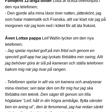
Familjens 12-åriga dotter
Lotta är också överförtjust i
den nya telefonen;
- Den gjorde alla mina läxor över natten, jätteskönt, jag
som hatar matematik och Franska, allt var klart när jag på
morgonen när jag kom ned i köket för att äta frukost.
Även Lottas pappa
Leif Wallin tycker om den nya
telefonen;
- Jag spelar mycket golf på min fritid och genom en
speciell golf-app har jag lyckats förbättra min swing. Allt
jag behöver göra är slå på kameran och ställa telefonen
bakom mig när jag övar på rangen.
- Telefonen spelar in allt via sin kamera och analyserar
mina rörelser, sen talar den om för mig hur jag ska
förbättra min teknik. Den säger till genom sin lilla
högtalare "Leif, håll in din högra armbåge, flytta vänster
ben en aning ut", den är fenomenal, jag har redan sänkt