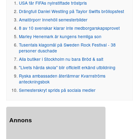
USA får FIFAs nyinstiftade tröstpris
Drängfull Daniel Westling på Taylor Swifts bröllopsfest
Amatörporr innehöll semesterbilder
8 av 10 svenskar klarar inte medborgarskapsprovet
Marley Henemark är kungens hemliga son
Tusentals klagomål på Sweden Rock Festival - 38
personer duschade
Alla butiker i Stockholm nu bara Bröd & salt
"Livets hårda skola" blir officiellt erkänd utbildning
Ryska ambassaden återlämnar Kvarnströms
anteckningsbok
Semesterskryt sprids på sociala medier
Annons