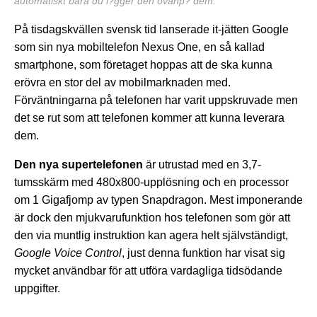
automatiskt bara du l?gger den ovanp? dem.
På tisdagskvällen svensk tid lanserade it-jätten Google
som sin nya mobiltelefon Nexus One, en så kallad
smartphone, som företaget hoppas att de ska kunna
erövra en stor del av mobilmarknaden med.
Förväntningarna på telefonen har varit uppskruvade men
det se rut som att telefonen kommer att kunna leverara
dem.
Den nya supertelefonen
är utrustad med en 3,7-
tumsskärm med 480x800-upplösning och en processor
om 1 Gigafjomp av typen Snapdragon. Mest imponerande
är dock den mjukvarufunktion hos telefonen som gör att
den via muntlig instruktion kan agera helt självständigt,
Google Voice Control
, just denna funktion har visat sig
mycket användbar för att utföra vardagliga tidsödande
uppgifter.