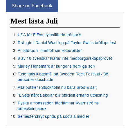
Share on Facebook
Mest lästa Juli
USA får FIFAs nyinstiftade tröstpris
Drängfull Daniel Westling på Taylor Swifts bröllopsfest
Amatörporr innehöll semesterbilder
8 av 10 svenskar klarar inte medborgarskapsprovet
Marley Henemark är kungens hemliga son
Tusentals klagomål på Sweden Rock Festival - 38
personer duschade
Alla butiker i Stockholm nu bara Bröd & salt
"Livets hårda skola" blir officiellt erkänd utbildning
Ryska ambassaden återlämnar Kvarnströms
anteckningsbok
Semesterskryt sprids på sociala medier