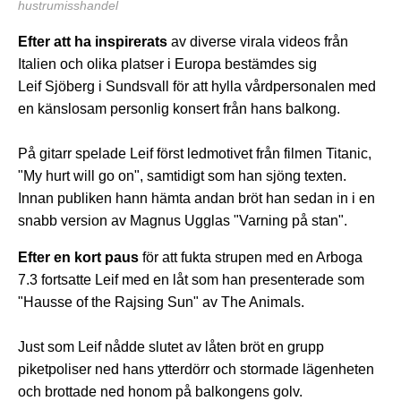
hustrumisshandel
Efter att ha inspirerats
av diverse virala videos från
Italien och olika platser i Europa bestämdes sig
Leif Sjöberg i Sundsvall för att hylla vårdpersonalen med
en känslosam personlig konsert från hans balkong.
På gitarr spelade Leif först ledmotivet från filmen Titanic,
"My hurt will go on", samtidigt som han sjöng texten.
Innan publiken hann hämta andan bröt han sedan in i en
snabb version av Magnus Ugglas "Varning på stan".
Efter en kort paus
för att fukta strupen med en Arboga
7.3 fortsatte Leif med en låt som han presenterade som
"Hausse of the Rajsing Sun" av The Animals.
Just som Leif nådde slutet av låten bröt en grupp
piketpoliser ned hans ytterdörr och stormade lägenheten
och brottade ned honom på balkongens golv.