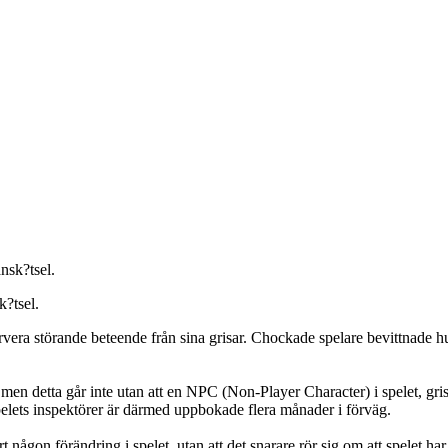
k?tsel.
vera störande beteende från sina grisar. Chockade spelare bevittnade hu
men detta går inte utan att en NPC (Non-Player Character) i spelet, gri
spelets inspektörer är därmed uppbokade flera månader i förväg.
 någon förändring i spelet, utan att det snarare rör sig om att spelet ha