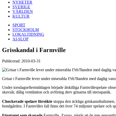
NYHETER
SVERIGE
VÄRLDEN
KULTUR
SPORT
STOCKHOLM
LOKALTIDNING
AI-SLOP
Grisskandal i Farmville
Publicerad: 2010-03-31
Grisar i Farmville lever under miserabla f?rh?llanden med daglig vans
Under torsdagseftermiddagen började åtskilliga Farmvillespelare obser
skavsår, dålig ventilation och avföring drev grisarna till stresspanik.
Chockerade spelare försökte
stoppa den äckliga griskannibalismen, 
bondgården. I Farmvilles fall finns det över 74 miljoner spelare och 
Företaget som skapade
Farmville, Zynga, påstår att de inte genomfört