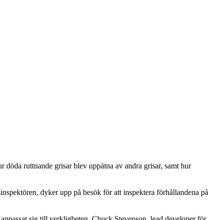
r döda ruttnande grisar blev uppätna av andra grisar, samt hur
sinspektören, dyker upp på besök för att inspektera förhållandena på
r anpassat sig till verkligheten. Chuck Stevenson, lead developer för