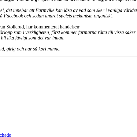
kt spel, det innebär att Farmville kan läsa av vad som sker i vanliga vä
ts på Facebook och sedan ändrat spelets mekanism organiskt.
ran Stollerud, har kommenterat händelsen;
a förlopp som i verkligheten, först kommer farmarna rätta till vissa sake
li lika jävligt som det var innan.
d, girig och har så kort minne.
schade