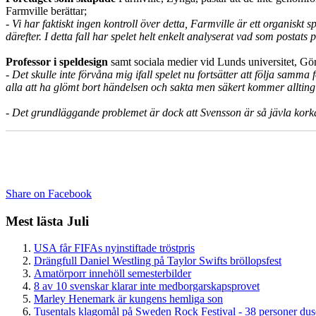
Farmville berättar;
- Vi har faktiskt ingen kontroll över detta, Farmville är ett organis
därefter. I detta fall har spelet helt enkelt analyserat vad som posta
Professor i speldesign
samt sociala medier vid Lunds universitet, Gö
- Det skulle inte förvåna mig ifall spelet nu fortsätter att följa samm
alla att ha glömt bort händelsen och sakta men säkert kommer allting b
- Det grundläggande problemet är dock att Svensson är så jävla korka
Share on Facebook
Mest lästa Juli
USA får FIFAs nyinstiftade tröstpris
Drängfull Daniel Westling på Taylor Swifts bröllopsfest
Amatörporr innehöll semesterbilder
8 av 10 svenskar klarar inte medborgarskapsprovet
Marley Henemark är kungens hemliga son
Tusentals klagomål på Sweden Rock Festival - 38 personer du