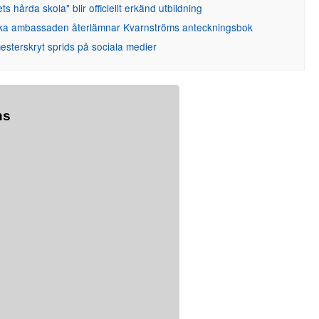
ets hårda skola" blir officiellt erkänd utbildning
ka ambassaden återlämnar Kvarnströms anteckningsbok
sterskryt sprids på sociala medier
ns