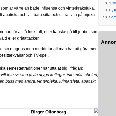
"Liv
 som är värre än både influensa och vinterkräksjuka.
Rys
apatiska och vill bara sitta och stirra, vila på mjuka
Seme
ad för att få frisk luft, eller kanske gå till jobbet som
åld eller gråtattacker.
Anno
med sin diagnos men meddelar att man har att göra med
esittarkvällar och TV-spel.
 semestertraditioner har uttalat sig i frågan;
ill inte se sina jävla dryga kollegor, inte möta chefen,
på en buss med andra, vinterbleka, julmatsfeta, apatiskt
Birger Ollonborg