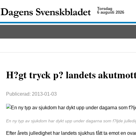
Torsdag
6 augusti 2026
H?gt tryck p? landets akutmot
Publicerad: 2013-01-03
En ny typ av sjukdom har dykt upp under dagarna som f?ljde julledi
Efter årets julledighet har landets sjukhus fått ta emot en ov