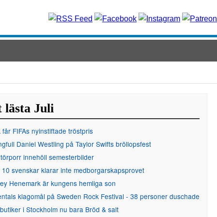
 lästa Juli
får FIFAs nyinstiftade tröstpris
gfull Daniel Westling på Taylor Swifts bröllopsfest
örporr innehöll semesterbilder
 10 svenskar klarar inte medborgarskapsprovet
ley Henemark är kungens hemliga son
entals klagomål på Sweden Rock Festival - 38 personer duschade
 butiker i Stockholm nu bara Bröd & salt