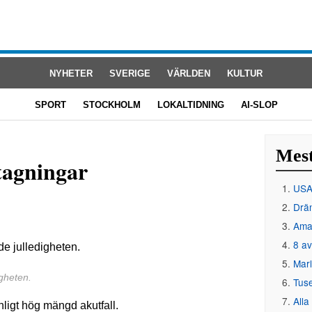
NYHETER
SVERIGE
VÄRLDEN
KULTUR
SPORT
STOCKHOLM
LOKALTIDNING
AI-SLOP
Mest
tagningar
USA 
Drän
Amat
8 av
Mar
gheten.
Tus
Alla
anligt hög mängd akutfall.