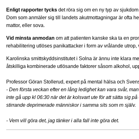
Enligt rapporter tycks
det röra sig om en ny typ av sjukdom
Dom som anmäler sig till landets akutmottagningar är ofta helt 
mattor, eller sova.
Vid minsta anmodan
om att patienten kanske ska ta en promen
rehabilitering utlöses panikattacker i form av vrålande utrop, v
Karolinska smittskyddsinstitutet i Solna är ännu inte klara 
åtskilliga kombinerade utlösande faktorer såsom alkohol, upp
Professor Göran Stollerud, expert på mental hälsa och Svenska
- Den första veckan efter en lång ledighet kan vara svår, man v
inte gå upp kl 06:30 när det är kolsvart ute för att sätta sig 
stirrande deprimerade människor i samma sits som rn själv.
- Vem vill göra det,
jag tänker i alla fall inte göra det.