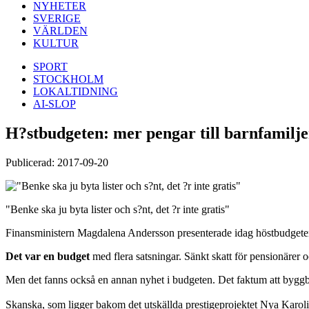
NYHETER
SVERIGE
VÄRLDEN
KULTUR
SPORT
STOCKHOLM
LOKALTIDNING
AI-SLOP
H?stbudgeten: mer pengar till barnfamilj
Publicerad: 2017-09-20
"Benke ska ju byta lister och s?nt, det ?r inte gratis"
Finansministern Magdalena Andersson presenterade idag höstbudget
Det var en budget
med flera satsningar. Sänkt skatt för pensionärer o
Men det fanns också en annan nyhet i budgeten. Det faktum att byggb
Skanska, som ligger bakom det utskällda prestigeprojektet Nya Karolin