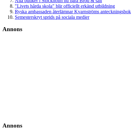
Alla butiker i Stockholm nu bara Bröd & salt
"Livets hårda skola" blir officiellt erkänd utbildning
Ryska ambassaden återlämnar Kvarnströms anteckningsbok
Semesterskryt sprids på sociala medier
Annons
Annons