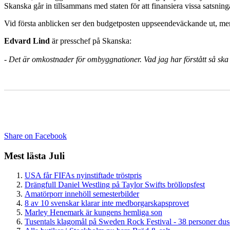
Skanska går in tillsammans med staten för att finansiera vissa satsning
Vid första anblicken ser den budgetposten uppseendeväckande ut, men
Edvard Lind
är presschef på Skanska:
-
Det är omkostnader för ombyggnationer. Vad jag har förstått så ska 
Share on Facebook
Mest lästa Juli
USA får FIFAs nyinstiftade tröstpris
Drängfull Daniel Westling på Taylor Swifts bröllopsfest
Amatörporr innehöll semesterbilder
8 av 10 svenskar klarar inte medborgarskapsprovet
Marley Henemark är kungens hemliga son
Tusentals klagomål på Sweden Rock Festival - 38 personer du