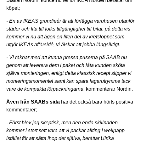
Staffan Nordin, koncernchef för IKEA Norden berättar om
köpet;
- En av IKEAS grundieér är att förlägga varuhusen utanför
städer och lita till folks tillgänglighet till bilar, på detta vis
kommer vi nu att ägen en liten del av kretsloppet som
utgör IKEAs affärsidé, vi älskar att jobba långsiktigt.
- Vi räknar med att kunna pressa priserna på SAAB nu
genom att leverera dem i paket och låta kunden sköta
själva monteringen, enligt detta klassisk recept slipper vi
monteringsmomentet samt kan spara lagerutrymme tack
vare de kompakta förpackningarna
, kommenterar Nordin.
Även från SAABs sida
har det också bara hörts positiva
kommentarer;
- Först blev jag skeptisk, men den enda skillnaden
kommer i stort sett vara att vi packar allting i wellpapp
istället för att sätta ihop det själva, berättar Ulrika