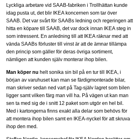
Lyckliga arbetare vid SAAB-fabriken i Trollhättan kunde
idag pusta ut, det blir IKEA koncernen som tar över
SAAB. Det var svårt för SAABs ledning och regeringen att
hitta en köpare till SAAB, det var dock innan IKEA steg in
som intressent. En anledning till att IKEA räknar med att
vända SAABs förluster till vinst är att de ämnar tillämpa
den princip som gäller för deras övriga sortiment,
nämligen att kunden själv monterar ihop bilen.
Man köper nu
helt sonika sin bil på en tur till IKEA, i
början av varuhuset kan man se färdigmonterade bilar,
man skriver sedan ned vart på Tag-själv lagret som bilen
ligger samt vilken färg man vill ha. På vägen ut kan man
sen ta med sig de i snitt 12 paket som utgör en hel bil.
Med i kartongerna finns exakt alla delar som behövs för
att montera ihop bilen samt en IKEA-nyckel för att skruva
ihop den med.