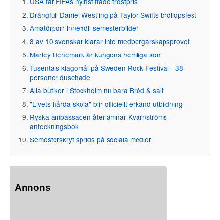
USA får FIFAs nyinstiftade tröstpris
Drängfull Daniel Westling på Taylor Swifts bröllopsfest
Amatörporr innehöll semesterbilder
8 av 10 svenskar klarar inte medborgarskapsprovet
Marley Henemark är kungens hemliga son
Tusentals klagomål på Sweden Rock Festival - 38
personer duschade
Alla butiker i Stockholm nu bara Bröd & salt
"Livets hårda skola" blir officiellt erkänd utbildning
Ryska ambassaden återlämnar Kvarnströms
anteckningsbok
Semesterskryt sprids på sociala medier
Annons