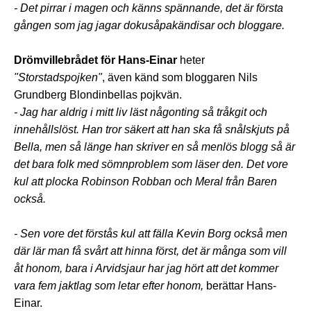
- Det pirrar i magen och känns spännande, det är första
gången som jag jagar dokusåpakändisar och bloggare.
Drömvillebrådet för Hans-Einar
heter
"Storstadspojken"
, även känd som bloggaren Nils
Grundberg Blondinbellas pojkvän.
- Jag har aldrig i mitt liv läst någonting så tråkgit och
innehållslöst. Han tror säkert att han ska få snålskjuts på
Bella, men så länge han skriver en så menlös blogg så är
det bara folk med sömnproblem som läser den. Det vore
kul att plocka Robinson Robban och Meral från Baren
också.
- Sen vore det förstås kul att fälla Kevin Borg också men
där lär man få svårt att hinna först, det är många som vill
åt honom, bara i Arvidsjaur har jag hört att det kommer
vara fem jaktlag som letar efter honom,
berättar Hans-
Einar.