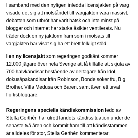
I samband med den nyligen inledda licensjakten på varg
visade det sig att motståndet till vargjakten vara massivt,
debatten som utbröt har varit hätsk och inte minst på
bloggar och internet har starka åsikter ventilerats. Nu
träder dock en ny jaktform fram som i motsats till
vargjakten har visat sig ha ett brett folkligt stöd.
I en ny licensjakt
som regeringen godkänt kommer
12.000 jägare över hela Sverige att få tillfälle att skjuta av
700 halvkändisar bestående av deltagare från Idol,
dokusåpakändisar från Robinson, Bonde söker fru, Big
Brother, Villa Medusa och Baren, samt även ett urval
fjortisbloggare.
Regeringens speciella kändiskommission
ledd av
Stella Gerthén har utrett landets kändissituation under de
senaste två åren och kommit fram till att kändisstammen
är alldeles för stor, Stella Gerthén kommenterar;