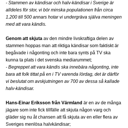
- Stammen av kändisar och halv-kändisar i Sverige är
alldeles för stor, vi bör minska populationen från circa
1.200 till 500 annars hotar vi undergräva själva meningen
med att vara kändis.
Genom att skjuta
av den mindre livskraftiga delen av
stammen hoppas man att riktiga kändisar som faktiskt är
begåvade i någonting och inte bara synts på TV ska
kunna ta plats i det svenska mediarummet;
- Begreppet att vara kändis ska innebära någonting, inte
bara att folk tittat på en i TV varenda lördag, det är därför
vi beslutat om avskjutningen av 700 av dessa så kallade
halv-kändisar.
Hans-Einar Eriksson från Värmland
är en av de många
jägare som inte fick tillfälle att skjuta någon varg och
gläder sig nu åt chansen att få skjuta av en eller flera av
Sveriges menlösa halvkändisar;