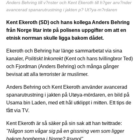
Anders Behring till v?nster och Kent Ekeroth till h?ger anv?nder
avancerad spanarutrustning i jakten p? Ut?ya-m?rdaren
Kent Ekeroth (SD) och hans kollega Anders Behring
från Norge litar inte på polisens uppgifter om att en
etnisk norrman skulle ligga bakom dådet.
Ekeroth och Behring har länge sammarbetat via sina
kanaler,
Politiskt Inkorrekt
(Kent och hans tvillingbror Ted)
och Fjordman (Anders Behring) och många gånger
bevisat att alla terrorister är muslimer.
Anders Behring och Kent Ekeroth använder avancerad
spanarutrustning i jakten på Utøya-mördaren, en bild på
Usama bin Laden, med ett hål utklippt i mitten. Ett tips de
fått via TV.
Kent Ekeroth är så säker på sin sak att han twittrade:
"Någon som vågar sig på en gissning vem som ligger
bakom bomberna i Norge? #svpol"