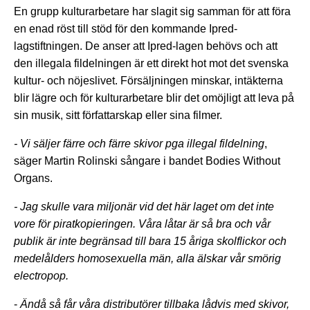
En grupp kulturarbetare har slagit sig samman för att föra
en enad röst till stöd för den kommande Ipred-
lagstiftningen. De anser att Ipred-lagen behövs och att
den illegala fildelningen är ett direkt hot mot det svenska
kultur- och nöjeslivet. Försäljningen minskar, intäkterna
blir lägre och för kulturarbetare blir det omöjligt att leva på
sin musik, sitt författarskap eller sina filmer.
- Vi säljer färre och färre skivor pga illegal fildelning
,
säger Martin Rolinski sångare i bandet Bodies Without
Organs.
- Jag skulle vara miljonär vid det här laget om det inte
vore för piratkopieringen. Våra låtar är så bra och vår
publik är inte begränsad till bara 15 åriga skolflickor och
medelålders homosexuella män, alla älskar vår smörig
electropop.
-
Ändå så får våra distributörer tillbaka lådvis med skivor,