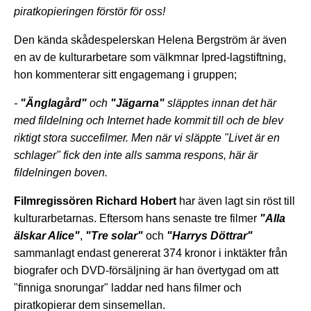
piratkopieringen förstör för oss!
Den kända skådespelerskan Helena Bergström är även
en av de kulturarbetare som välkmnar Ipred-lagstiftning,
hon kommenterar sitt engagemang i gruppen;
-
"Änglagård"
och
"Jägarna"
släpptes innan det här
med fildelning och Internet hade kommit till och de blev
riktigt stora succefilmer. Men när vi släppte "Livet är en
schlager" fick den inte alls samma respons, här är
fildelningen boven.
Filmregissören Richard Hobert
har även lagt sin röst till
kulturarbetarnas. Eftersom hans senaste tre filmer
"Alla
älskar Alice"
,
"Tre solar"
och
"Harrys Döttrar"
sammanlagt endast genererat 374 kronor i inktäkter från
biografer och DVD-försäljning är han övertygad om att
"finniga snorungar" laddar ned hans filmer och
piratkopierar dem sinsemellan.