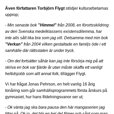
Även författaren Torbjörn Flygt
stödjer kulturarbetarnas
upprop;
- Min senaste bok
"Himmel"
från 2008, en förortsskildring
av den Svenska medelklassens existensdilemma, har
inte alls sålt lika bra som jag vill. Detsamma med min bok
"Verkan"
från 2004 vilken gestaltade en familjs öde i ett
samhälle där rättsstaten är under tryck.
- Om det fortsätter såhär kan jag inte försörja mig på att
skriva en bok var fjärde år utan måste skaffa ett vanligt
heltidsjobb som allt annat folk,
tillägger Flygt.
Vi har frågat Jonas Pehrson, en helt vanlig 16 årig
tonåring som går samhällsprogrammets första årskurs på
gymnasiet, hur hans fildelningsvanor ser ut;
- Ok vänta jag ska bara pausa den här mangaserien jag
tittar på. Ok jo, det blir en hel del filmer och sånt som man