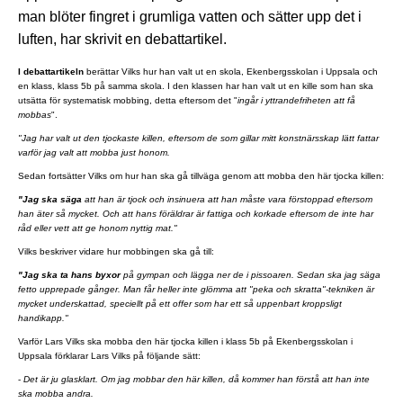
man blöter fingret i grumliga vatten och sätter upp det i
luften, har skrivit en debattartikel.
I debattartikeln
berättar Vilks hur han valt ut en skola, Ekenbergsskolan i Uppsala och
en klass, klass 5b på samma skola. I den klassen har han valt ut en kille som han ska
utsätta för systematisk mobbing, detta eftersom det "
ingår i yttrandefriheten att få
mobbas
".
"Jag har valt ut den tjockaste killen, eftersom de som gillar mitt konstnärsskap lätt fattar
varför jag valt att mobba just honom.
Sedan fortsätter Vilks om hur han ska gå tillväga genom att mobba den här tjocka killen:
"Jag ska säga
att han är tjock och insinuera att han måste vara förstoppad eftersom
han äter så mycket. Och att hans föräldrar är fattiga och korkade eftersom de inte har
råd eller vett att ge honom nyttig mat."
Vilks beskriver vidare hur mobbingen ska gå till:
"Jag ska ta hans byxor
på gympan och lägga ner de i pissoaren. Sedan ska jag säga
fetto upprepade gånger. Man får heller inte glömma att "peka och skratta"-tekniken är
mycket underskattad, speciellt på ett offer som har ett så uppenbart kroppsligt
handikapp."
Varför Lars Vilks ska mobba den här tjocka killen i klass 5b på Ekenbergsskolan i
Uppsala förklarar Lars Vilks på följande sätt:
-
Det är ju glasklart. Om jag mobbar den här killen, då kommer han förstå att han inte
ska mobba andra.