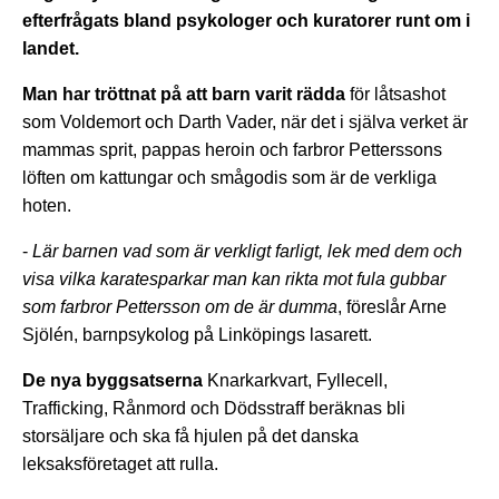
efterfrågats bland psykologer och kuratorer runt om i
landet.
Man har tröttnat på att barn varit rädd
a
för låtsashot
som Voldemort och Darth Vader, när det i själva verket är
mammas sprit, pappas heroin och farbror Petterssons
löften om kattungar och smågodis som är de verkliga
hoten.
-
Lär barnen vad som är verkligt farligt, lek med dem och
visa vilka karatesparkar man kan rikta mot fula gubbar
som farbror Pettersson om de är dumma
, föreslår Arne
Sjölén, barnpsykolog på Linköpings lasarett.
De nya byggsatserna
Knarkarkvart, Fyllecell,
Trafficking, Rånmord och Dödsstraff beräknas bli
storsäljare och ska få hjulen på det danska
leksaksföretaget att rulla.