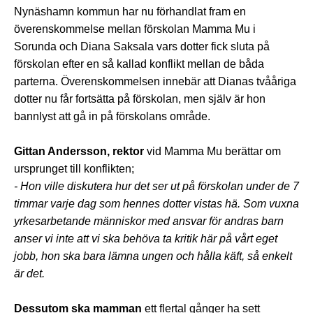
Nynäshamn kommun har nu förhandlat fram en
överenskommelse mellan förskolan Mamma Mu i
Sorunda och Diana Saksala vars dotter fick sluta på
förskolan efter en så kallad konflikt mellan de båda
parterna. Överenskommelsen innebär att Dianas tvååriga
dotter nu får fortsätta på förskolan, men själv är hon
bannlyst att gå in på förskolans område.
Gittan Andersson, rektor
vid Mamma Mu berättar om
ursprunget till konflikten;
- Hon ville diskutera hur det ser ut på förskolan under de 7
timmar varje dag som hennes dotter vistas hä. Som vuxna
yrkesarbetande människor med ansvar för andras barn
anser vi inte att vi ska behöva ta kritik här på vårt eget
jobb, hon ska bara lämna ungen och hålla käft, så enkelt
är det.
Dessutom ska mamman
ett flertal gånger ha sett