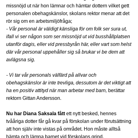
missnöjd ut när hon lämnar och hämtar dottern vilket gett
personalen obehagskänslor, skolans rektor menar att det
rör sig om en arbetsmiljöfråga;
- Vår personal är väldigt känsliga för om folk ser sura ut,
ifall vi ser någon som ser missnöjd ut vid busshållplatsen
utanför dagis, eller vid pressbyrån här, eller vart som helst
där vår personal uppehåller sig så brukar vi be dem att
avlägsna sig.
- Vi tar vår personals välfärd på allvar och
obehagskänslor är inte trevliga, dessutom är det viktigt att
ha en positiv attityd när man arbetar med barn
,
berättar
rektorn Gittan Andersson.
Nu har Diana Saksala fått
ett nytt besked, hennes
tvååriga dotter får gå kvar på förskolan under förutsättning
att hon själv inte vistas på området. Hon måste alltså
hämta och lämna barnet vid förskolans grind.