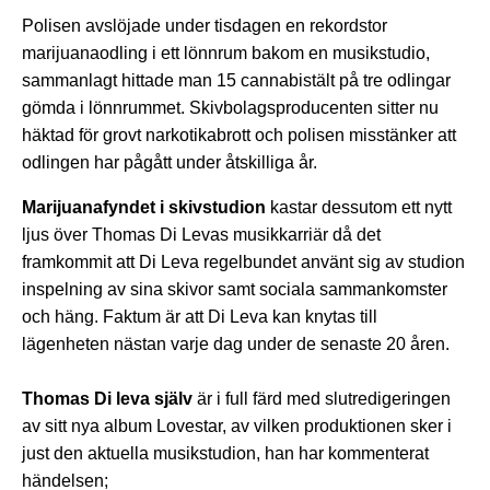
Polisen avslöjade under tisdagen en rekordstor
marijuanaodling i ett lönnrum bakom en musikstudio,
sammanlagt hittade man 15 cannabistält på tre odlingar
gömda i lönnrummet. Skivbolagsproducenten sitter nu
häktad för grovt narkotikabrott och polisen misstänker att
odlingen har pågått under åtskilliga år.
Marijuanafyndet i skivstudion
kastar dessutom ett nytt
ljus över Thomas Di Levas musikkarriär då det
framkommit att Di Leva regelbundet använt sig av studion
inspelning av sina skivor samt sociala sammankomster
och häng. Faktum är att Di Leva kan knytas till
lägenheten nästan varje dag under de senaste 20 åren.
Thomas Di leva själv
är i full färd med slutredigeringen
av sitt nya album Lovestar, av vilken produktionen sker i
just den aktuella musikstudion, han har kommenterat
händelsen;