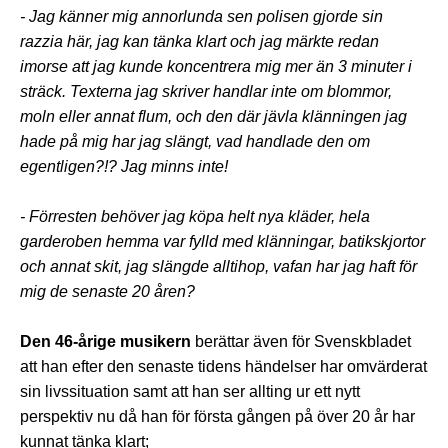
- Jag känner mig annorlunda sen polisen gjorde sin
razzia här, jag kan tänka klart och jag märkte redan
imorse att jag kunde koncentrera mig mer än 3 minuter i
sträck. Texterna jag skriver handlar inte om blommor,
moln eller annat flum, och den där jävla klänningen jag
hade på mig har jag slängt, vad handlade den om
egentligen?!? Jag minns inte!
- Förresten behöver jag köpa helt nya kläder, hela
garderoben hemma var fylld med klänningar, batikskjortor
och annat skit, jag slängde alltihop, vafan har jag haft för
mig de senaste 20 åren?
Den 46-årige musikern
berättar även för Svenskbladet
att han efter den senaste tidens händelser har omvärderat
sin livssituation samt att han ser allting ur ett nytt
perspektiv nu då han för första gången på över 20 år har
kunnat tänka klart;