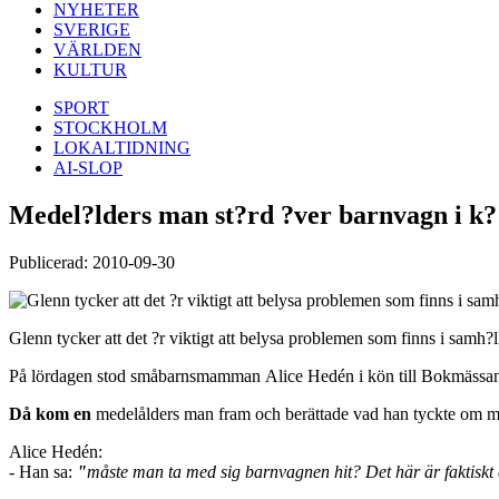
NYHETER
SVERIGE
VÄRLDEN
KULTUR
SPORT
STOCKHOLM
LOKALTIDNING
AI-SLOP
Medel?lders man st?rd ?ver barnvagn i k?
Publicerad: 2010-09-30
Glenn tycker att det ?r viktigt att belysa problemen som finns i samh?ll
På lördagen stod småbarnsmamman
Alice Hedén i kön till Bokmässa
Då kom en
medelålders man fram och berättade vad han tyckte om m
Alice Hedén:
- Han sa:
"
måste man ta med sig barnvagnen hit? Det här är faktiskt