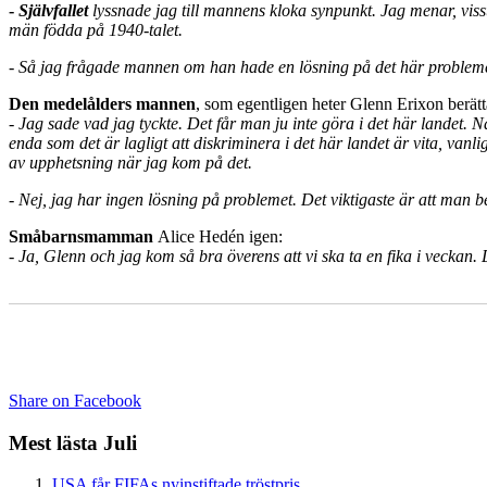
-
Självfallet
lyssnade jag till mannens kloka synpunkt. Jag menar, visst 
män födda på 1940-talet.
- Så jag frågade mannen om han hade en lösning på det här problemet
Den medelålders mannen
, som egentligen heter Glenn Erixon berätt
-
Jag sade vad jag tyckte. Det får man ju inte göra i det här landet. 
enda
som det är lagligt att diskriminera i det här landet är vita, vanl
av upphetsning när jag kom på det.
-
N
ej, jag har ingen lösning på problemet. Det viktigaste är att man be
Småbarnsmamman
Alice Hedén igen:
-
Ja, Glenn och jag kom så bra överens att vi ska ta en fika i veckan
Share on Facebook
Mest lästa Juli
USA får FIFAs nyinstiftade tröstpris