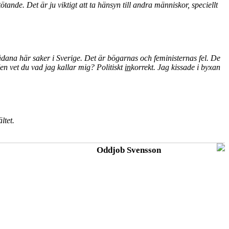
tande. Det är ju viktigt att ta hänsyn till andra människor, speciellt
sådana här saker i Sverige. Det är bögarnas och feministernas fel. De
Men vet du vad jag kallar mig? Politiskt
in
korrekt. Jag kissade i byxan
ältet.
Oddjob Svensson