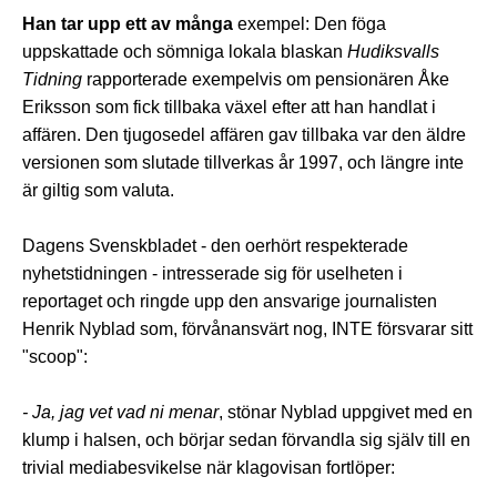
Han tar upp ett av många
exempel: Den föga
uppskattade och sömniga lokala blaskan
Hudiksvalls
Tidning
rapporterade exempelvis om pensionären Åke
Eriksson som fick tillbaka växel efter att han handlat i
affären. Den tjugosedel affären gav tillbaka var den äldre
versionen som slutade tillverkas år 1997, och längre inte
är giltig som valuta.
Dagens Svenskbladet - den oerhört respekterade
nyhetstidningen - intresserade sig för uselheten i
reportaget och ringde upp den ansvarige journalisten
Henrik Nyblad som, förvånansvärt nog, INTE försvarar sitt
"scoop":
- Ja, jag vet vad ni menar
, stönar Nyblad uppgivet med en
klump i halsen, och börjar sedan förvandla sig själv till en
trivial mediabesvikelse när klagovisan fortlöper: