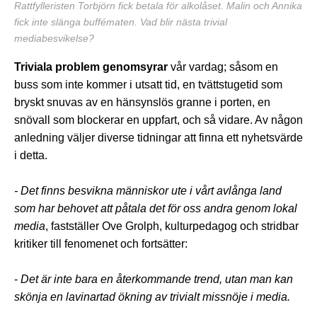
Rattfylleristen Torbjörn fick betala för alkolåset. Malin och Annika
fick inte slänga buffématen. Vad blir nästa trivial
mediabesvikelse?
Triviala problem genomsyrar
vår vardag; såsom en
buss som inte kommer i utsatt tid, en tvättstugetid som
bryskt snuvas av en hänsynslös granne i porten, en
snövall som blockerar en uppfart, och så vidare. Av någon
anledning väljer diverse tidningar att finna ett nyhetsvärde
i detta.
- Det finns besvikna människor ute i vårt avlånga land
som har behovet att påtala det för oss andra genom lokal
media
, fastställer Ove Grolph, kulturpedagog och stridbar
kritiker till fenomenet och fortsätter:
-
Det är inte bara en återkommande trend, utan man kan
skönja en lavinartad ökning av trivialt missnöje i media.