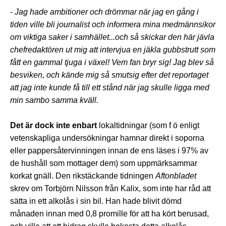
-
Jag hade ambitioner och drömmar när jag en gång i
tiden ville bli journalist och informera mina medmännsikor
om viktiga saker i samhället...och så skickar den här jävla
chefredaktören ut mig att intervjua en jäkla gubbstrutt som
fått en gammal tjuga i växel! Vem fan bryr sig! Jag blev så
besviken, och kände mig så smutsig efter det reportaget
att jag inte kunde få till ett stånd när jag skulle ligga med
min sambo samma kväll.
Det är dock inte enbart
lokaltidningar (som f ö enligt
vetenskapliga undersökningar hamnar direkt i soporna
eller pappersåtervinningen innan de ens läses i 97% av
de hushåll som mottager dem) som uppmärksammar
korkat gnäll. Den rikstäckande tidningen
Aftonbladet
skrev om Torbjörn Nilsson från Kalix, som inte har råd att
sätta in ett alkolås i sin bil. Han hade blivit dömd
månaden innan med 0,8 promille för att ha kört berusad,