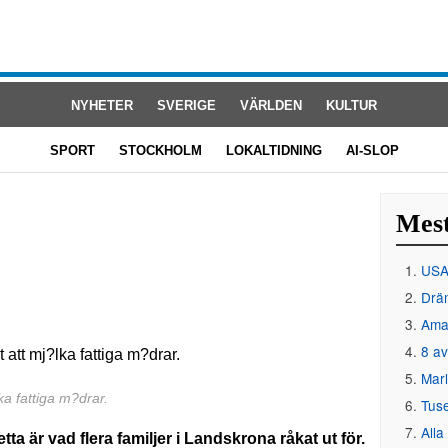
NYHETER
SVERIGE
VÄRLDEN
KULTUR
SPORT
STOCKHOLM
LOKALTIDNING
AI-SLOP
Mest
USA 
Drän
Amat
8 av
Mar
ka fattiga m?drar.
Tus
Alla
etta är vad flera familjer i Landskrona råkat ut för.