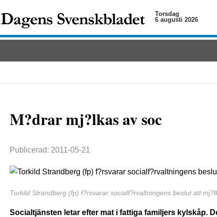
Torsdag
6 augusti 2026
M?drar mj?lkas av soc
Publicerad: 2011-05-21
Torkild Strandberg (fp) f?rsvarar socialf?rvaltningens beslut att mj?l
Socialtjänsten letar efter mat i fattiga familjers kylskåp. D