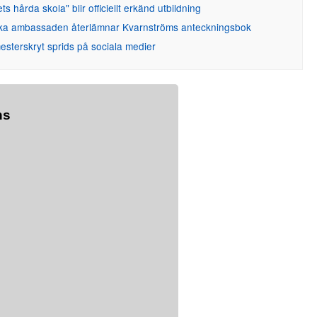
ets hårda skola" blir officiellt erkänd utbildning
ka ambassaden återlämnar Kvarnströms anteckningsbok
sterskryt sprids på sociala medier
ns