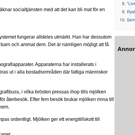
"Liv
knar socialtjänsten med att det kan bli mat för en
Rys
Seme
systemet fungerar alldeles utmärkt. Han har dessutom
ått barn och ammat dem. Det är nämligen möjligt att få
Anno
ografiapparater. Apparaterna har installerats i
öras ut i alla bostadsområden där fattiga människor
afibuss, i vilka brösten pressas ihop tills mjölken
d för återbesök. Efter fem besök brukar mjölken rinna till
 hem.
s ordentligt. Mjölken ger ett energitillskott till
kapet.