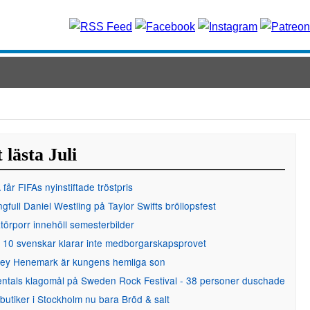
 lästa Juli
får FIFAs nyinstiftade tröstpris
gfull Daniel Westling på Taylor Swifts bröllopsfest
örporr innehöll semesterbilder
 10 svenskar klarar inte medborgarskapsprovet
ley Henemark är kungens hemliga son
entals klagomål på Sweden Rock Festival - 38 personer duschade
 butiker i Stockholm nu bara Bröd & salt