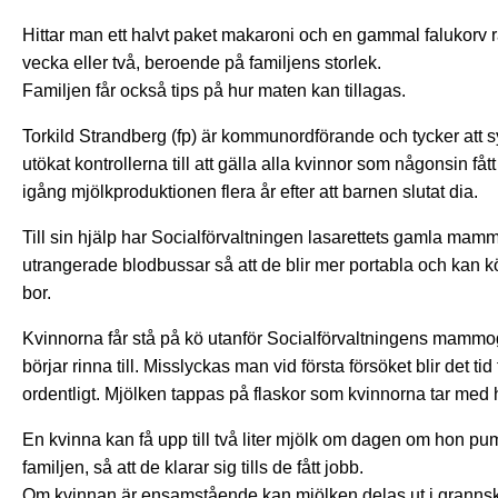
Hittar man ett halvt paket makaroni och en gammal falukorv rä
vecka eller två, beroende på familjens storlek.
Familjen får också tips på hur maten kan tillagas.
Torkild Strandberg (fp) är kommunordförande och tycker att 
utökat kontrollerna till att gälla alla kvinnor som någonsin f
igång mjölkproduktionen flera år efter att barnen slutat dia.
Till sin hjälp har Socialförvaltningen lasarettets gamla mamm
utrangerade blodbussar så att de blir mer portabla och kan k
bor.
Kvinnorna får stå på kö utanför Socialförvaltningens mammogr
börjar rinna till. Misslyckas man vid första försöket blir det ti
ordentligt. Mjölken tappas på flaskor som kvinnorna tar med
En kvinna kan få upp till två liter mjölk om dagen om hon pumpa
familjen, så att de klarar sig tills de fått jobb.
Om kvinnan är ensamstående kan mjölken delas ut i granns