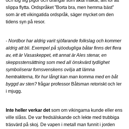
och tog sig pigor och drängar som äkta makar, allt för att
slippa flytta. Ordspråket ”Borta bra, men hemma bäst”
som är ett vikingatida ordspråk, säger mycket om den
tidens syn på resor.
-
Nordbor har aldrig varit sjöfarande folkslag och kommer
aldrig att bli. Exempel på sjöodugliga båtar finns det flera
av, ett är Vasaskeppet, ett annat är Ales stenar, en
skeppsstensättning som med all önskvärd tydlighet
symboliserar fornsvenskens ovilja att lämna
hemtrakterna, för hur långt kan man komma med en båt
byggd av sten?
frågar professor Båtsman retoriskt och ler
i mjugg.
Inte heller verkar det
som om vikingarna kunde eller ens
ville slåss. De var fredsälskande och lekte med trubbiga
träsvärd på skoj. De vapen i metall man funnit i jorden