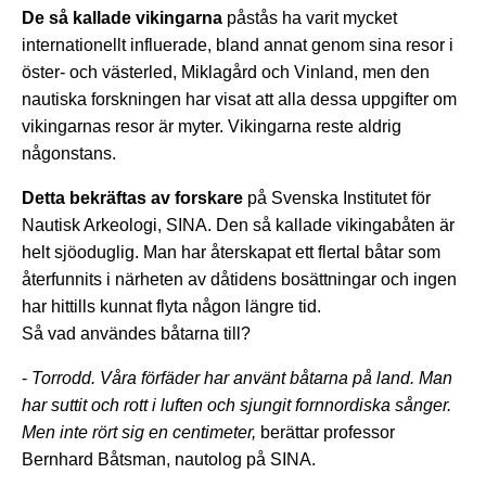
De så kallade vikingarna
påstås ha varit mycket
internationellt influerade, bland annat genom sina resor i
öster- och västerled, Miklagård och Vinland, men den
nautiska forskningen har visat att alla dessa uppgifter om
vikingarnas resor är myter. Vikingarna reste aldrig
någonstans.
Detta bekräftas av forskare
på Svenska Institutet för
Nautisk Arkeologi, SINA. Den så kallade vikingabåten är
helt sjöoduglig. Man har återskapat ett flertal båtar som
återfunnits i närheten av dåtidens bosättningar och ingen
har hittills kunnat flyta någon längre tid.
Så vad användes båtarna till?
-
Torrodd. Våra förfäder har använt båtarna på land. Man
har suttit och rott i luften och sjungit fornnordiska sånger.
Men inte rört sig en centimeter,
berättar professor
Bernhard Båtsman, nautolog på SINA.