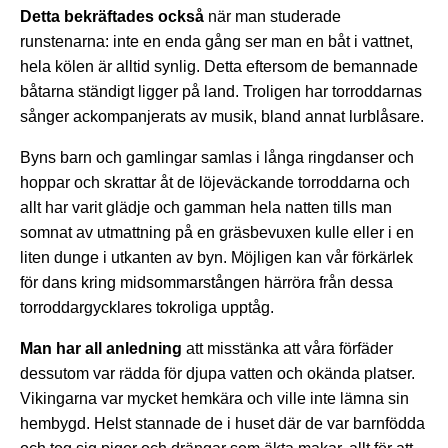
Detta bekräftades också
när man studerade
runstenarna: inte en enda gång ser man en båt i vattnet,
hela kölen är alltid synlig. Detta eftersom de bemannade
båtarna ständigt ligger på land. Troligen har torroddarnas
sånger ackompanjerats av musik, bland annat lurblåsare.
Byns barn och gamlingar samlas i långa ringdanser och
hoppar och skrattar åt de löjeväckande torroddarna och
allt har varit glädje och gamman hela natten tills man
somnat av utmattning på en gräsbevuxen kulle eller i en
liten dunge i utkanten av byn. Möjligen kan vår förkärlek
för dans kring midsommarstången härröra från dessa
torroddargycklares tokroliga upptåg.
Man har all anledning
att misstänka att våra förfäder
dessutom var rädda för djupa vatten och okända platser.
Vikingarna var mycket hemkära och ville inte lämna sin
hembygd. Helst stannade de i huset där de var barnfödda