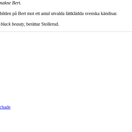
 nakne Bert.
tbilden på Bert mot ett antal utvalda lättklädda svenska kändisar.
n black beauty,
berättar Stollerud.
schade