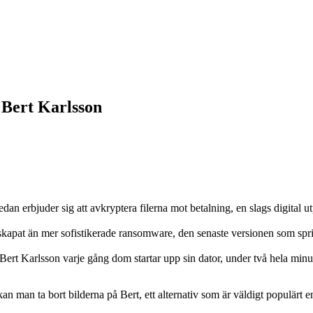
 Bert Karlsson
dan erbjuder sig att avkryptera filerna mot betalning, en slags digital 
apat än mer sofistikerade ransomware, den senaste versionen som sprids
t Karlsson varje gång dom startar upp sin dator, under två hela minuter
n man ta bort bilderna på Bert, ett alternativ som är väldigt populärt 