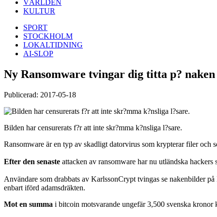
VÄRLDEN
KULTUR
SPORT
STOCKHOLM
LOKALTIDNING
AI-SLOP
Ny Ransomware tvingar dig titta p? naken
Publicerad: 2017-05-18
Bilden har censurerats f?r att inte skr?mma k?nsliga l?sare.
Ransomware är en typ av skadligt datorvirus som krypterar filer och se
Efter den senaste
attacken av ransomware har nu utländska hackers sk
Användare som drabbats av KarlssonCrypt tvingas se nakenbilder på Ber
enbart iförd adamsdräkten.
Mot en summa
i bitcoin motsvarande ungefär 3,500 svenska kronor ka