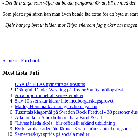
- Det är många som väljer att betala pengarna för att bli av med den
Som plåster på såren kan man även betala lite extra för att byta ut star
- Själv har jag bytt ut bilden mot Titiyo eftersom jag tycker om moge
Share on Facebook
Mest lästa Juli
USA får FIFAs nyinstiftade tröstpris
Drängfull Daniel Westling på Taylor Swifts bröllopsfest
Amatörporr innehöll semesterbilder
8 av 10 svenskar klarar inte medborgarskapsprovet
Marley Henemark är kungens hemliga son
Tusentals klagomål på Sweden Rock Festival - 38 personer du
Alla butiker i Stockholm nu bara Bröd & salt
"Livets hårda skola" blir officiellt erkänd utbildning
Ryska ambassaden återlämnar Kvarnströms anteckningsbok
Semesterskryt sprids på sociala medier