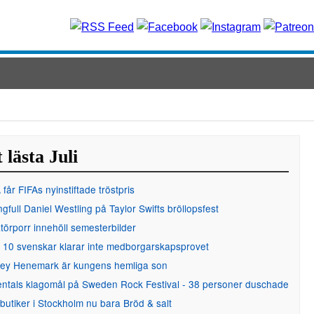
 lästa Juli
får FIFAs nyinstiftade tröstpris
gfull Daniel Westling på Taylor Swifts bröllopsfest
örporr innehöll semesterbilder
 10 svenskar klarar inte medborgarskapsprovet
ley Henemark är kungens hemliga son
entals klagomål på Sweden Rock Festival - 38 personer duschade
 butiker i Stockholm nu bara Bröd & salt