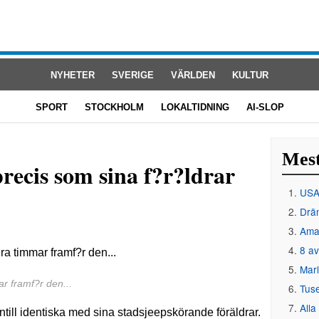
NYHETER
SVERIGE
VÄRLDEN
KULTUR
SPORT
STOCKHOLM
LOKALTIDNING
AI-SLOP
Mest
recis som sina f?r?ldrar
USA 
Drän
Amat
8 av
Mar
ar framf?r den...
Tus
Alla
intill identiska med sina stadsjeepskörande föräldrar.