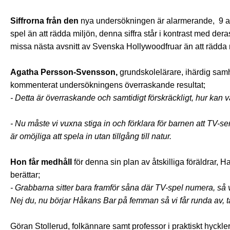
Siffrorna från den
nya undersökningen är alarmerande, 9 av 
spel än att rädda miljön, denna siffra står i kontrast med deras
missa nästa avsnitt av Svenska Hollywoodfruar än att rädda 
Agatha Persson-Svensson,
grundskolelärare, ihärdig sam
kommenterat undersökningens överraskande resultat;
- Detta är överraskande och samtidigt förskräckligt, hur kan 
- Nu måste vi vuxna stiga in och förklara för barnen att TV-
är omöjliga att spela in utan tillgång till natur.
Hon får medhåll
för denna sin plan av åtskilliga föräldrar, 
berättar;
- Grabbarna sitter bara framför såna där TV-spel numera, så va
Nej du, nu börjar Håkans Bar på femman så vi får runda av, ta
Göran Stollerud, folkännare samt professor i praktiskt hyckl