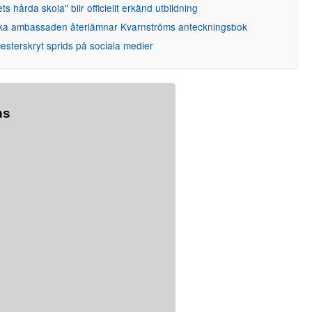
ets hårda skola" blir officiellt erkänd utbildning
ka ambassaden återlämnar Kvarnströms anteckningsbok
sterskryt sprids på sociala medier
ns