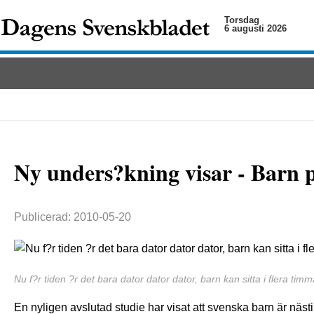
Torsdag
6 augusti 2026
Ny unders?kning visar - Barn p
Publicerad: 2010-05-20
Nu f?r tiden ?r det bara dator dator dator, barn kan sitta i flera timm
En nyligen avslutad studie har visat att svenska barn är näst