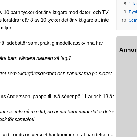
"Liv
Rys
10 barn tycker det är viktigare med dator- och TV-
Seme
 föräldrar där 8 av 10 tycker det är viktigare att inte
miljön.
hällsdebattör samt präktig medelklasskvinna har
Anno
våra barn värdera naturen så lågt?
serier som Skärgårdsdoktorn och kändisarna på slottet
Hans Andersson, pappa till två söner på 11 år och 13 år
r det inte på min tid, nu är det bara dator dator dator.
ck för samtalet!
eri vid Lunds universitet har kommenterat händelserna;