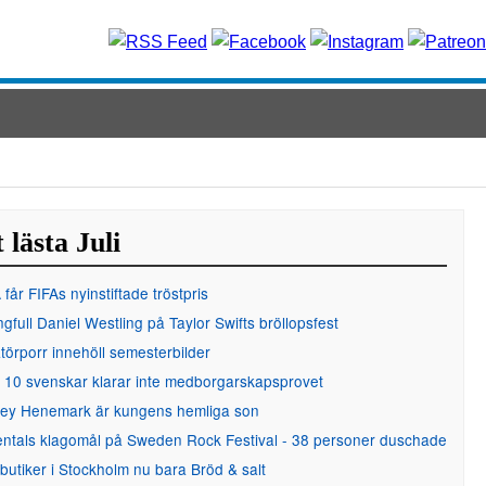
 lästa Juli
får FIFAs nyinstiftade tröstpris
gfull Daniel Westling på Taylor Swifts bröllopsfest
örporr innehöll semesterbilder
 10 svenskar klarar inte medborgarskapsprovet
ley Henemark är kungens hemliga son
entals klagomål på Sweden Rock Festival - 38 personer duschade
 butiker i Stockholm nu bara Bröd & salt