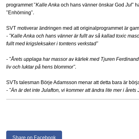
programmet
"
Kalle Anka
och hans vänner önskar God
Jul
" h
"Enhörning".
SVT motiverar ändringen med att originalprogrammet är ga
- "Kalle Anka och hans vänner är fullt av så kallad toxic mas
fullt med krigsleksaker i tomtens verkstad"
- "Årets upplaga har massor av kärlek med Tjuren Ferdinand 
liv och luktar på hens blommor".
SVTs talesman Börje Adamsson menar att detta bara är börja
- "Än är det inte Julafton, vi kommer att ändra lite mer i årets
Share on Facebook