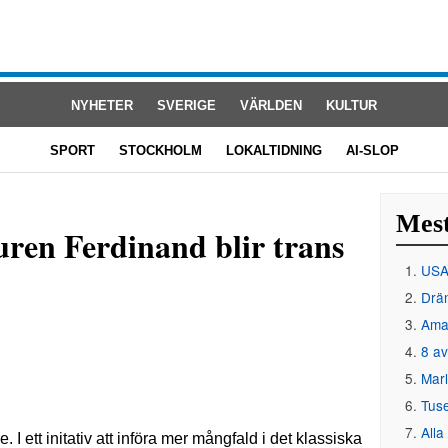
NYHETER
SVERIGE
VÄRLDEN
KULTUR
SPORT
STOCKHOLM
LOKALTIDNING
AI-SLOP
Mest
uren Ferdinand blir trans
USA 
Drän
Amat
8 av
Mar
Tus
Alla
 I ett initativ att införa mer mångfald i det klassiska