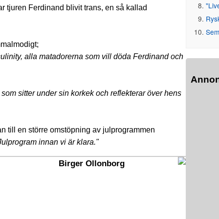
"Liv
ar tjuren Ferdinand blivit trans, en så kallad
Rys
Seme
mmalmodigt;
culinity, alla matadorerna som vill döda Ferdinand och
Anno
som sitter under sin korkek och reflekterar över hens
n till en större omstöpning av julprogrammen
 Julprogram innan vi är klara."
Birger Ollonborg