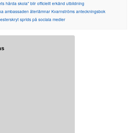
ets hårda skola" blir officiellt erkänd utbildning
ka ambassaden återlämnar Kvarnströms anteckningsbok
sterskryt sprids på sociala medier
ns