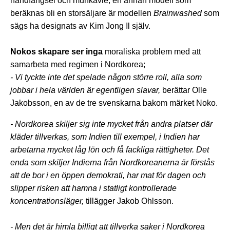
handfängsel och munkavle, en annan modell som
beräknas bli en storsäljare är modellen
Brainwashed
som
sägs ha designats av Kim Jong Il själv.
Nokos skapare ser inga
moraliska problem med att
samarbeta med regimen i Nordkorea;
- Vi tyckte inte det spelade någon större roll, alla som
jobbar i hela världen är egentligen slavar,
berättar Olle
Jakobsson, en av de tre svenskarna bakom märket Noko.
- Nordkorea skiljer sig inte mycket från andra platser där
kläder tillverkas, som Indien till exempel, i Indien har
arbetarna mycket låg lön och få fackliga rättigheter. Det
enda som skiljer Indierna från Nordkoreanerna är förstås
att de bor i en öppen demokrati, har mat för dagen och
slipper risken att hamna i statligt kontrollerade
koncentrationsläger,
tillägger Jakob Ohlsson.
- Men det är himla billigt att tillverka saker i Nordkorea