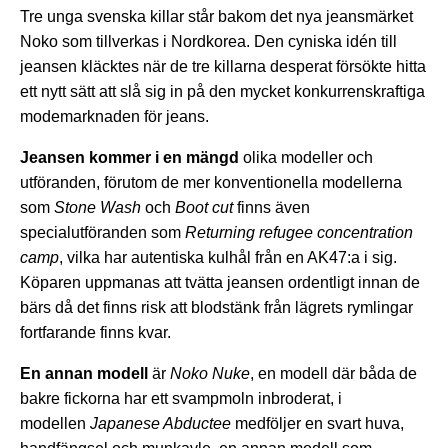
Tre unga svenska killar står bakom det nya jeansmärket
Noko som tillverkas i Nordkorea. Den cyniska idén till
jeansen kläcktes när de tre killarna desperat försökte hitta
ett nytt sätt att slå sig in på den mycket konkurrenskraftiga
modemarknaden för jeans.
Jeansen kommer i en mängd
olika modeller och
utföranden, förutom de mer konventionella modellerna
som
Stone Wash
och
Boot cut
finns även
specialutföranden som
Returning refugee concentration
camp
, vilka har autentiska kulhål från en AK47:a i sig.
Köparen uppmanas att tvätta jeansen ordentligt innan de
bärs då det finns risk att blodstänk från lägrets rymlingar
fortfarande finns kvar.
En annan modell
är
Noko Nuke
, en modell där båda de
bakre fickorna har ett svampmoln inbroderat, i
modellen
Japanese Abductee
medföljer en svart huva,