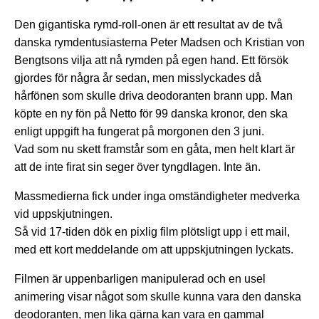
Den gigantiska rymd-roll-onen är ett resultat av de två
danska rymdentusiasterna Peter Madsen och Kristian von
Bengtsons vilja att nå rymden på egen hand. Ett försök
gjordes för några år sedan, men misslyckades då
hårfönen som skulle driva deodoranten brann upp. Man
köpte en ny fön på Netto för 99 danska kronor, den ska
enligt uppgift ha fungerat på morgonen den 3 juni.
Vad som nu skett framstår som en gåta, men helt klart är
att de inte firat sin seger över tyngdlagen. Inte än.
Massmedierna fick under inga omständigheter medverka
vid uppskjutningen.
Så vid 17-tiden dök en pixlig film plötsligt upp i ett mail,
med ett kort meddelande om att uppskjutningen lyckats.
Filmen är uppenbarligen manipulerad och en usel
animering visar något som skulle kunna vara den danska
deodoranten, men lika gärna kan vara en gammal