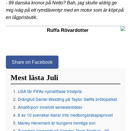
- 99 danska kronor på Netto? Bah, jag skulle aldrig ge
mig iväg på ett rymdäventyr med en motor som är köpt på
en lågprisbutik.
Ruffa Rövardotter
Share on Facebook
Mest lästa Juli
USA får FIFAs nyinstiftade tröstpris
Drängfull Daniel Westling på Taylor Swifts bröllopsfest
Amatörporr innehöll semesterbilder
8 av 10 svenskar klarar inte medborgarskapsprovet
Marley Henemark är kungens hemliga son
Tusentals klagomål på Sweden Rock Festival - 38