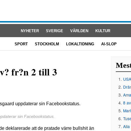
NYHETER
SVERIGE
VÄRLDEN
KULTUR
SPORT
STOCKHOLM
LOKALTIDNING
AI-SLOP
Mest
? fr?n 2 till 3
USA 
Drän
Amat
8 av
Mar
pdaterar sin Facebookstatus.
Tus
Alla
 deklarerade att de pratade värre bullshit än