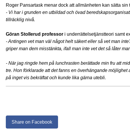
Roger Pansartask menar dock att allmänheten kan sätta sin til
- Vi har i grunden en utbildad och övad beredskapsorganisati
tillräcklig nivå.
Göran Stollerud professor
i underrättelsetjänstteori samt e
- Antingen vet man väl något helt säkert eller så vet man in
griper man dem misstänkta, ifall man inte vet det så låter m
- När jag ringde hem på lunchrasten berättade min fru att mi
tre. Hon förklarade att det fanns en överhängande möjlighet 
på inget vis bekräftat och kunde lika gärna utebli.
Share on Facebook