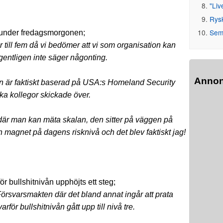
"Liv
Rys
Seme
 under fredagsmorgonen;
per till fem då vi bedömer att vi som organisation kan
gentligen inte säger någonting.
Anno
den är faktiskt baserad på USA:s Homeland Security
ska kollegor skickade över.
där man kan mäta skalan, den sitter på väggen på
n magnet på dagens risknivå och det blev faktiskt jag!
r bullshitnivån upphöjts ett steg;
Försvarsmakten där det bland annat ingår att prata
för bullshitnivån gått upp till nivå tre.