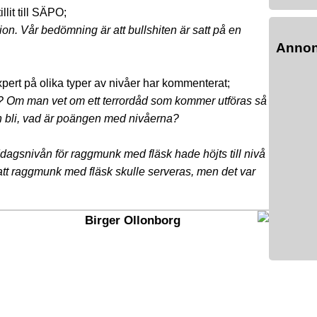
lit till SÄPO;
on. Vår bedömning är att bullshiten är satt på en
Anno
xpert på olika typer av nivåer har kommenterat;
te? Om man vet om ett terrordåd som kommer utföras så
an bli, vad är poängen med nivåerna?
ddagsnivån för raggmunk med fläsk hade höjts till nivå
att raggmunk med fläsk skulle serveras, men det var
Birger Ollonborg