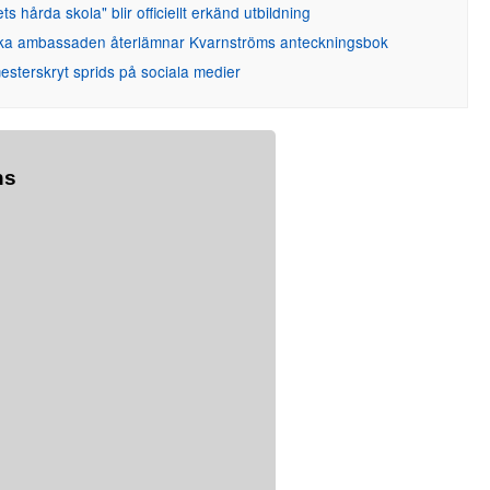
ets hårda skola" blir officiellt erkänd utbildning
ka ambassaden återlämnar Kvarnströms anteckningsbok
sterskryt sprids på sociala medier
ns