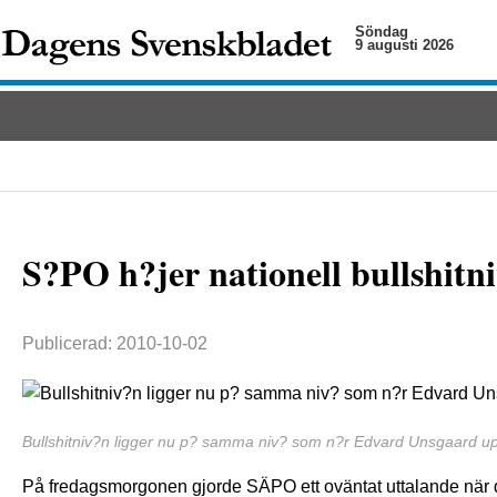
Söndag
9 augusti 2026
S?PO h?jer nationell bullshitniv
Publicerad: 2010-10-02
Bullshitniv?n ligger nu p? samma niv? som n?r Edvard Unsgaard up
På fredagsmorgonen gjorde SÄPO ett oväntat uttalande när de