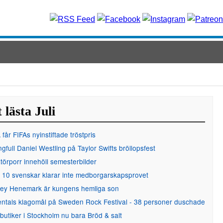
 lästa Juli
får FIFAs nyinstiftade tröstpris
gfull Daniel Westling på Taylor Swifts bröllopsfest
örporr innehöll semesterbilder
 10 svenskar klarar inte medborgarskapsprovet
ley Henemark är kungens hemliga son
entals klagomål på Sweden Rock Festival - 38 personer duschade
 butiker i Stockholm nu bara Bröd & salt