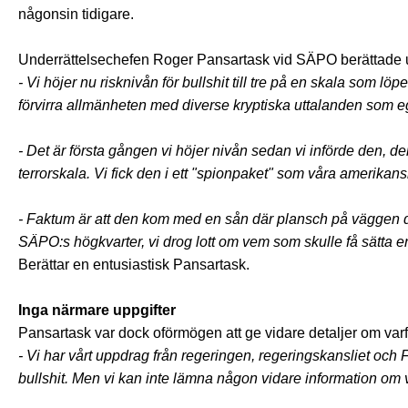
någonsin tidigare.
Underrättelsechefen Roger Pansartask vid SÄPO berättade
- Vi höjer nu risknivån för bullshit till tre på en skala som lö
förvirra allmänheten med diverse kryptiska uttalanden som e
- Det är första gången vi höjer nivån sedan vi införde den, 
terrorskala. Vi fick den i ett "spionpaket" som våra amerikan
- Faktum är att den kom med en sån där plansch på väggen 
SÄPO:s högkvarter, vi drog lott om vem som skulle få sätta e
Berättar en entusiastisk Pansartask.
Inga närmare uppgifter
Pansartask var dock oförmögen att ge vidare detaljer om varfö
- Vi har vårt uppdrag från regeringen, regeringskansliet och 
bullshit. Men vi kan inte lämna någon vidare information om var