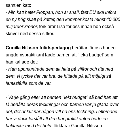
samt en katt;
- Min katt heter Floppan, hon är snäll, fast EU ska införa
en ny hög skatt på katter, den kommer kosta minst 40 000
miljarder kronor,
förklarar Lisa för oss innan hon också
skriver ned dessa siffror.
Gunilla Nilsson fritidspedagog
berättar för oss hur en
ungdomspraktikant lärde barnen att "leka budget"som
han kallade det;
- Han uppmuntrade dem att hitta på siffror och rita ned
dem, vi tyckte det var bra, de hittade på allt möjligt så
fantasifulla som de var.
- Varje gång efter att barnen "lekt budget" så bad han att
få behålla deras teckningar och barnen var ju glada över
det, det är kul när någon vill ha ens teckning. I efterhand
har vi dock förstått att den här praktikanten hade en
baktanke med det hela,
förklarar Gunilla Nilsson.