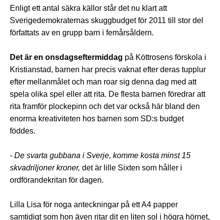
Enligt ett antal säkra källor står det nu klart att
Sverigedemokraternas skuggbudget för 2011 till stor del
författats av en grupp barn i femårsåldern.
Det är en onsdagseftermiddag
på Köttrosens förskola i
Kristianstad, barnen har precis vaknat efter deras tupplur
efter mellanmålet och man roar sig denna dag med att
spela olika spel eller att rita. De flesta barnen föredrar att
rita framför plockepinn och det var också här bland den
enorma kreativiteten hos barnen som SD:s budget
föddes.
- De svarta gubbana i Sverje, komme kosta minst 15
skvadriljoner kroner,
det är lille Sixten som håller i
ordförandekritan för dagen.
Lilla Lisa för noga anteckningar på ett A4 papper
samtidigt som hon även ritar dit en liten sol i högra hörnet,