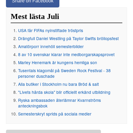
Share on Facebook
Mest lästa Juli
USA får FIFAs nyinstiftade tröstpris
Drängfull Daniel Westling på Taylor Swifts bröllopsfest
Amatörporr innehöll semesterbilder
8 av 10 svenskar klarar inte medborgarskapsprovet
Marley Henemark är kungens hemliga son
Tusentals klagomål på Sweden Rock Festival - 38
personer duschade
Alla butiker i Stockholm nu bara Bröd & salt
"Livets hårda skola" blir officiellt erkänd utbildning
Ryska ambassaden återlämnar Kvarnströms
anteckningsbok
Semesterskryt sprids på sociala medier