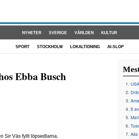
NYHETER
SVERIGE
VÄRLDEN
KULTUR
SPORT
STOCKHOLM
LOKALTIDNING
AI-SLOP
Mest
hos Ebba Busch
USA 
Drän
Amat
8 av
Mar
Tus
Alla
 Sir Väs fyllt löpsedlarna.