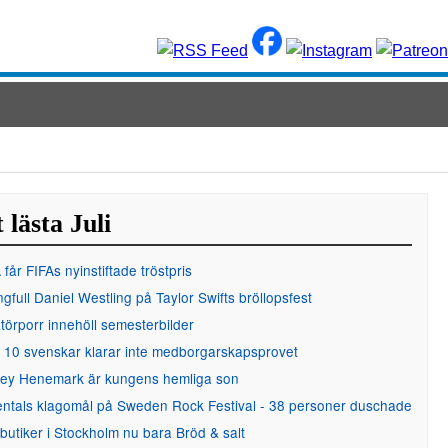
 lästa Juli
får FIFAs nyinstiftade tröstpris
gfull Daniel Westling på Taylor Swifts bröllopsfest
örporr innehöll semesterbilder
 10 svenskar klarar inte medborgarskapsprovet
ley Henemark är kungens hemliga son
entals klagomål på Sweden Rock Festival - 38 personer duschade
 butiker i Stockholm nu bara Bröd & salt