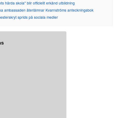
ets hårda skola" blir officiellt erkänd utbildning
ka ambassaden återlämnar Kvarnströms anteckningsbok
sterskryt sprids på sociala medier
ns