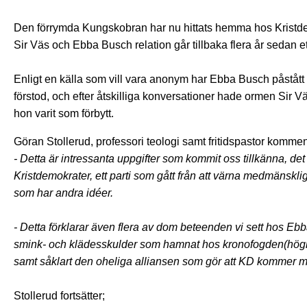
Den förrymda Kungskobran har nu hittats hemma hos Kristd
Sir Väs och Ebba Busch relation går tillbaka flera år sedan
Enligt en källa som vill vara anonym har Ebba Busch påståt
förstod, och efter åtskilliga konversationer hade ormen Sir V
hon varit som förbytt.
Göran Stollerud, professori teologi samt fritidspastor kommen
- Detta är intressanta uppgifter som kommit oss tillkänna, det
Kristdemokrater, ett parti som gått från att värna medmänskli
som har andra idéer.
- Detta förklarar även flera av dom beteenden vi sett hos Eb
smink- och klädesskulder som hamnat hos kronofogden(högmod
samt såklart den oheliga alliansen som gör att KD kommer m
Stollerud fortsätter;