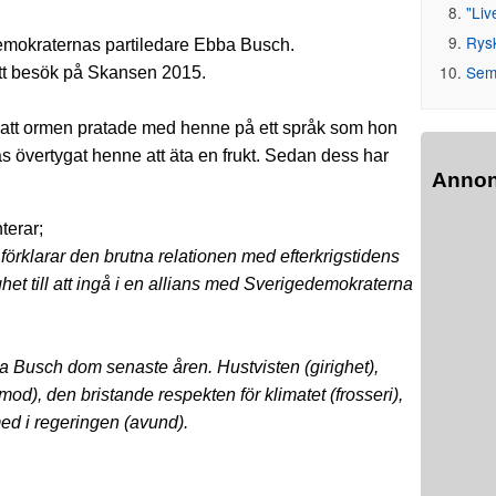
"Liv
Rys
emokraternas partiledare Ebba Busch.
Seme
 ett besök på Skansen 2015.
t att ormen pratade med henne på ett språk som hon
äs övertygat henne att äta en frukt. Sedan dess har
Anno
terar;
 förklarar den brutna relationen med efterkrigstidens
ghet till att ingå i en allians med Sverigedemokraterna
ba Busch dom senaste åren. Hustvisten (girighet),
), den bristande respekten för klimatet (frosseri),
ed i regeringen (avund).