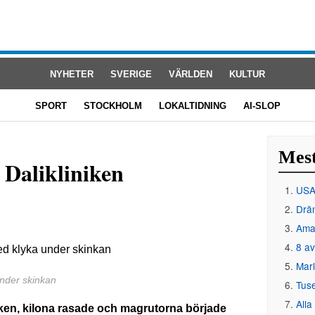
NYHETER
SVERIGE
VÄRLDEN
KULTUR
SPORT
STOCKHOLM
LOKALTIDNING
AI-SLOP
Mest
 Dalikliniken
USA 
Drän
Amat
8 av
Mar
 under skinkan
Tus
Alla
iken, kilona rasade och magrutorna började