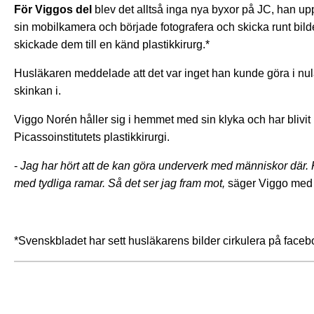
För Viggos del
blev det alltså inga nya byxor på JC, han up
sin mobilkamera och började fotografera och skicka runt bilde
skickade dem till en känd plastikkirurg.*
Husläkaren meddelade att det var inget han kunde göra i nulä
skinkan i.
Viggo Norén håller sig i hemmet med sin klyka och har blivit
Picassoinstitutets plastikkirurgi.
-
Jag har hört att de kan göra underverk med människor där. Kan
med tydliga ramar. Så det ser jag fram mot,
säger Viggo med e
*Svenskbladet har sett husläkarens bilder cirkulera på face