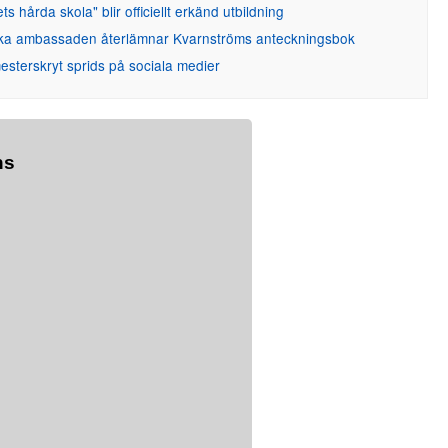
ets hårda skola" blir officiellt erkänd utbildning
ka ambassaden återlämnar Kvarnströms anteckningsbok
sterskryt sprids på sociala medier
ns