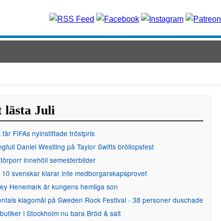
 lästa Juli
får FIFAs nyinstiftade tröstpris
gfull Daniel Westling på Taylor Swifts bröllopsfest
örporr innehöll semesterbilder
 10 svenskar klarar inte medborgarskapsprovet
ley Henemark är kungens hemliga son
entals klagomål på Sweden Rock Festival - 38 personer duschade
 butiker i Stockholm nu bara Bröd & salt