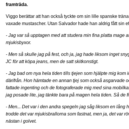
framträda.
Viggo berättar att han också tyckte om sin lille spanske trän
vaxade mustascher. Utan Salvador hade han aldrig fått sin ef
- Jag var så upptagen med att studera min fina platta mage att 
mjukisbyxor.
- Men så skulle jag på fest, och ja, jag hade liksom inget snyggt 
JC för att köpa jeans, men de satt skitkonstigt.
- Jag bad om nya hela tiden tills tjejen som hjälpte mig kom
därifrån. Hon hämtade en annan tjej som också asgarvade oc
fattade ingenting och de fotograferade mig med sina mobilkame
jag posade lite, jag tänkte bara på magen hela tiden. Så de fi
-
Men... Det var i den andra spegeln jag såg liksom en lång 
trodde det var mjukisbrallorna som fastnat, men ja, det var 
nästan i golvet.