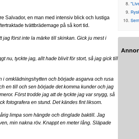
"Liv
Rys
are Salvador, en man med intensiv blick och lustiga
Seme
tertraktade tvättbrädemage på så kort tid.
jag först inte la märke till skinkan. Gick ju mest i
Anno
nu, tyckte jag, allt hade blivit för stort, så jag gick till
 in i omklädningshytten och började asgarva och rusa
h en till och sen började det komma kunder och jag
ror. Först trodde jag att de tyckte jag var snygg, så
ck fotografera en stund. Det kändes fint liksom.
hårig limpa som hängde och dinglade baktill. Jag
röven, min nakna röv. Knappt en meter lång. Släpade