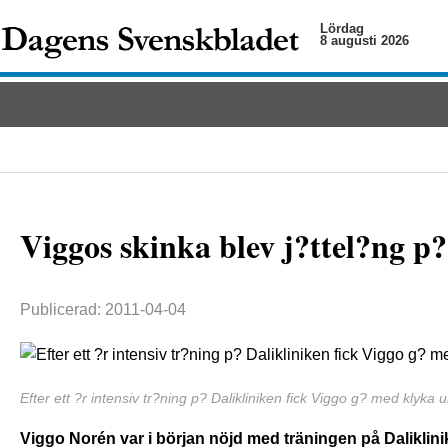
Lördag
8 augusti 2026
Viggos skinka blev j?ttel?ng p?
Publicerad: 2011-04-04
Efter ett ?r intensiv tr?ning p? Dalikliniken fick Viggo g? med klyka
Viggo Norén var i början nöjd med träningen på Daliklin