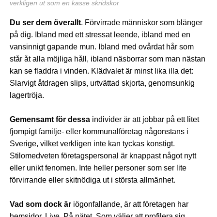
verkligen ut som en kasse skridskor
Du ser dem överallt
. Förvirrade människor som blänger
på dig. Ibland med ett stressat leende, ibland med en
vansinnigt gapande mun. Ibland med ovårdat hår som
står åt alla möjliga håll, ibland näsborrar som man nästan
kan se fladdra i vinden. Klädvalet är minst lika illa det:
Slarvigt åtdragen slips, urtvättad skjorta, genomsunkig
lagertröja.
Gemensamt för dessa
individer är att jobbar på ett litet
fjompigt familje- eller kommunalföretag någonstans i
Sverige, vilket verkligen inte kan tyckas konstigt.
Stilomedveten företagspersonal är knappast något nytt
eller unikt fenomen. Inte heller personer som ser lite
förvirrande eller skitnödiga ut i största allmänhet.
Vad som dock är
iögonfallande, är att företagen har
hemsidor. Live. På nätet. Som väljer att profilera sig