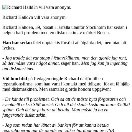
Richard Halld?n vill vara anonym.
Richard Halldén, 39, bosatt i Järfälla utanför Stockholm har sedan i
helgen haft problem med en diskmaskin av märket Bosch.
Han har sedan
felet upptäckts försökt att åtgärda det, men utan att
lyckas.
-
Jag trodde det var stopp i
fettavskiljaren
, men den gjorde jag rent,
så det måste vara något annat
, säger han.
Men jag kan ju ingenting
om diskmaskiner.
Vid lunchtid
på fredagen ringde Richard därför till en
reparationsfirma, som han varit i kontakt med tidigare, för att få hjälp
med diskmaskinen. Men samtalet gjorde honom uppgiven:
-
De kände till problemet. Och sa att de måste byta förgasaren och
eventuellt också SIM-kortet. Och att det skulle kosta närmare 35.000
spänn. Och det är ju bara att betala. Man måste ju ha en
fungerande diskmaskin.
- Jag som redan har lånat av banken för att kunna betala
reparationerna när de gjorde en "säker borttagning av USB-