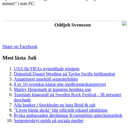
minnet" i min PC.
Oddjob Svensson
Share on Facebook
Mest lästa Juli
USA får FIFAs nyinstiftade tröstpris
Drängfull Daniel Westling på Taylor Swifts bröllopsfest
Amatörporr innehöll semesterbilder
8 av 10 svenskar klarar inte medborgarskapsprovet
Marley Henemark är kungens hemliga son
Tusentals klagomål på Sweden Rock Festival - 38 personer
duschade
Alla butiker i Stockholm nu bara Bröd & salt
"Livets hårda skola" blir officiellt erkänd utbildning
Ryska ambassaden återlämnar Kvarnströms anteckningsbok
Semesterskryt sprids på sociala medier