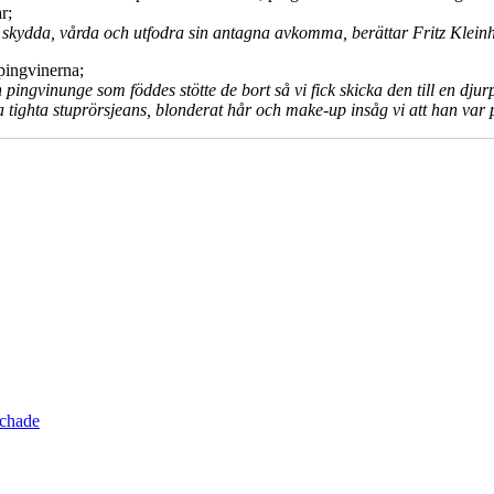
r;
 skydda, vårda och utfodra sin antagna avkomma, berättar Fritz Klein
 pingvinerna;
pingvinunge som föddes stötte de bort så vi fick skicka den till en djurpa
 tighta stuprörsjeans, blonderat hår och make-up insåg vi att han var 
schade