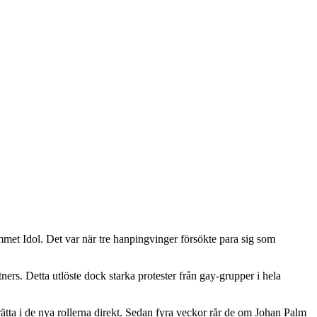
met Idol. Det var när tre hanpingvinger försökte para sig som
ers. Detta utlöste dock starka protester från gay-grupper i hela
rätta i de nya rollerna direkt. Sedan fyra veckor rår de om Johan Palm