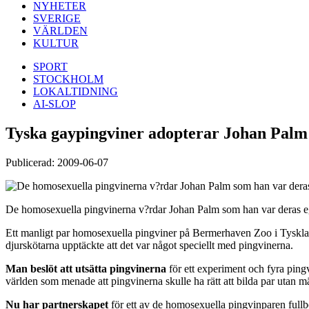
NYHETER
SVERIGE
VÄRLDEN
KULTUR
SPORT
STOCKHOLM
LOKALTIDNING
AI-SLOP
Tyska gaypingviner adopterar Johan Palm
Publicerad: 2009-06-07
De homosexuella pingvinerna v?rdar Johan Palm som han var deras e
Ett manligt par homosexuella pingviner på Bermerhaven Zoo i Tysklan
djurskötarna upptäckte att det var något speciellt med pingvinerna.
Man beslöt att utsätta pingvinerna
för ett experiment och fyra pingv
världen som menade att pingvinerna skulle ha rätt att bilda par utan
Nu har partnerskapet
för ett av de homosexuella pingvinparen fullbo