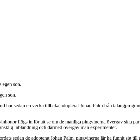
gen son.
d har sedan en vecka tillbaka adopterat Johan Palm från talangprogram
inhonor flögs in för att se om de manliga pingvinerna övergav sina partn
 mänsklig inblandning och därmed övergav man experimentet.
rdats sedan de adopterat Johan Palm, pingvinerna lär ha funnit sig till 