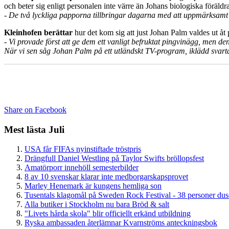
och beter sig enligt personalen inte värre än Johans biologiska föräldra
- De två lyckliga papporna tillbringar dagarna med att uppmärksamt
Kleinhofen berättar
hur det kom sig att just Johan Palm valdes ut åt
- Vi provade först att ge dem ett vanligt befruktat pingvinägg, men den 
När vi sen såg Johan Palm på ett utländskt TV-program, iklädd svarta
Share on Facebook
Mest lästa Juli
USA får FIFAs nyinstiftade tröstpris
Drängfull Daniel Westling på Taylor Swifts bröllopsfest
Amatörporr innehöll semesterbilder
8 av 10 svenskar klarar inte medborgarskapsprovet
Marley Henemark är kungens hemliga son
Tusentals klagomål på Sweden Rock Festival - 38 personer du
Alla butiker i Stockholm nu bara Bröd & salt
"Livets hårda skola" blir officiellt erkänd utbildning
Ryska ambassaden återlämnar Kvarnströms anteckningsbok