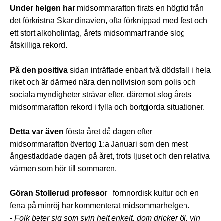
Under helgen har
midsommarafton firats en högtid från
det förkristna Skandinavien, ofta förknippad med fest och
ett stort alkoholintag, årets midsommarfirande slog
åtskilliga rekord.
På den positiva
sidan inträffade enbart två dödsfall i hela
riket och är därmed nära den nollvision som polis och
sociala myndigheter strävar efter, däremot slog årets
midsommarafton rekord i fylla och bortgjorda situationer.
Detta var även
första året då dagen efter
midsommarafton övertog 1:a Januari som den mest
ångestladdade dagen på året, trots ljuset och den relativa
värmen som hör till sommaren.
Göran Stollerud professo
r i fornnordisk kultur och en
fena på minröj har kommenterat midsommarhelgen.
- Folk beter sig som svin helt enkelt, dom dricker öl, vin