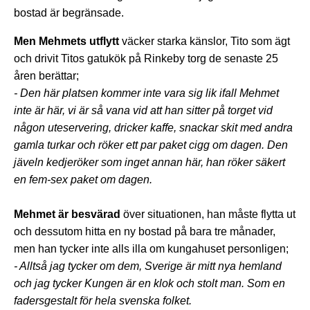
bostad är begränsade.
Men Mehmets utflytt
väcker starka känslor, Tito som ägt
och drivit Titos gatukök på Rinkeby torg de senaste 25
åren berättar;
- Den här platsen kommer inte vara sig lik ifall Mehmet
inte är här, vi är så vana vid att han sitter på torget vid
någon uteservering, dricker kaffe, snackar skit med andra
gamla turkar och röker ett par paket cigg om dagen. Den
jäveln kedjeröker som inget annan här, han röker säkert
en fem-sex paket om dagen.
Mehmet är besvärad
över situationen, han måste flytta ut
och dessutom hitta en ny bostad på bara tre månader,
men han tycker inte alls illa om kungahuset personligen;
- Alltså jag tycker om dem, Sverige är mitt nya hemland
och jag tycker Kungen är en klok och stolt man. Som en
fadersgestalt för hela svenska folket.