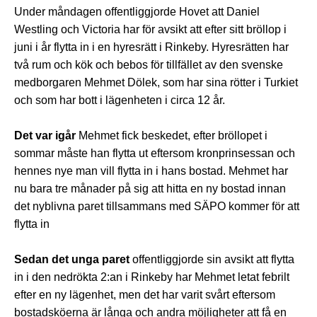
Under måndagen offentliggjorde Hovet att Daniel
Westling och Victoria har för avsikt att efter sitt bröllop i
juni i år flytta in i en hyresrätt i Rinkeby. Hyresrätten har
två rum och kök och bebos för tillfället av den svenske
medborgaren Mehmet Dölek, som har sina rötter i Turkiet
och som har bott i lägenheten i circa 12 år.
Det var igår
Mehmet fick beskedet, efter bröllopet i
sommar måste han flytta ut eftersom kronprinsessan och
hennes nye man vill flytta in i hans bostad. Mehmet har
nu bara tre månader på sig att hitta en ny bostad innan
det nyblivna paret tillsammans med SÄPO kommer för att
flytta in
Sedan det unga paret
offentliggjorde sin avsikt att flytta
in i den nedrökta 2:an i Rinkeby har Mehmet letat febrilt
efter en ny lägenhet, men det har varit svårt eftersom
bostadsköerna är långa och andra möjligheter att få en