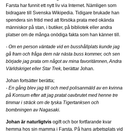
Farsta har funnit ett nytt liv via Internet. Nämligen som
bidragare till Svenska Wikipedia. Tidigare brukade han
spendera sin fritid med att försöka prata med okända
människor på stan, i butiker, på bibliotek eller andra
platser om de många onödiga fakta som han känner till.
- Om en person väntade vid en busshållplats kunde jag
gå fram och fråga dem när nästa buss kommer, och sen
började jag prata om något av mina favoritämnen, Andra
Världskriget eller Star Trek,
berättar Johan.
Johan fortsätter berätta;
- En gång blev jag till och med polisanmäld av en kvinna
på Konsum efter att jag pratat oavbrutet med henne tre
timmar i sträck om de tyska Tigertanksen och
bombningen av Nagasaki.
Johan är naturligtvis
ogift och bor fortfarande kvar
hemma hos sin mamma i Farsta. På hans arbetsplats vid