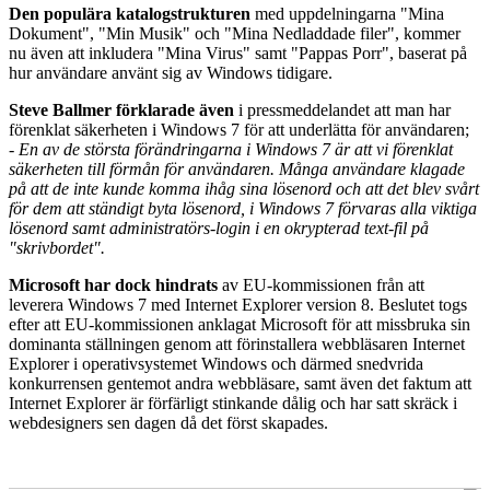
Den populära katalogstrukturen
med uppdelningarna "Mina
Dokument", "Min Musik" och "Mina Nedladdade filer", kommer
nu även att inkludera "Mina Virus" samt "Pappas Porr", baserat på
hur användare använt sig av Windows tidigare.
Steve Ballmer förklarade även
i pressmeddelandet att man har
förenklat säkerheten i Windows 7 för att underlätta för användaren;
- En av de största förändringarna i Windows 7 är att vi förenklat
säkerheten till förmån för användaren. Många användare klagade
på att de inte kunde komma ihåg sina lösenord och att det blev svårt
för dem att ständigt byta lösenord, i Windows 7 förvaras alla viktiga
lösenord samt administratörs-login i en okrypterad text-fil på
"skrivbordet".
Microsoft har dock hindrats
av EU-kommissionen från att
leverera Windows 7 med Internet Explorer version 8. Beslutet togs
efter att EU-kommissionen anklagat Microsoft för att missbruka sin
dominanta ställningen genom att förinstallera webbläsaren Internet
Explorer i operativsystemet Windows och därmed snedvrida
konkurrensen gentemot andra webbläsare, samt även det faktum att
Internet Explorer är förfärligt stinkande dålig och har satt skräck i
webdesigners sen dagen då det först skapades.