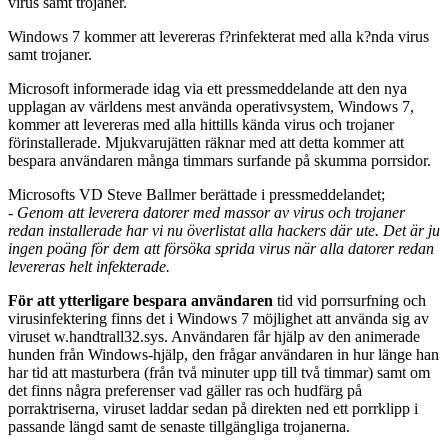
Windows 7 kommer att levereras f?rinfekterat med alla k?nda virus
samt trojaner.
Microsoft informerade idag via ett pressmeddelande att den nya
upplagan av världens mest använda operativsystem, Windows 7,
kommer att levereras med alla hittills kända virus och trojaner
förinstallerade. Mjukvarujätten räknar med att detta kommer att
bespara användaren många timmars surfande på skumma porrsidor.
Microsofts VD Steve Ballmer berättade i pressmeddelandet;
- Genom att leverera datorer med massor av virus och trojaner
redan installerade har vi nu överlistat alla hackers där ute. Det är ju
ingen poäng för dem att försöka sprida virus när alla datorer redan
levereras helt infekterade.
För att ytterligare bespara användaren
tid vid porrsurfning och
virusinfektering finns det i Windows 7 möjlighet att använda sig av
viruset w.handtrall32.sys. Användaren får hjälp av den animerade
hunden från Windows-hjälp, den frågar användaren in hur länge han
har tid att masturbera (från två minuter upp till två timmar) samt om
det finns några preferenser vad gäller ras och hudfärg på
porraktriserna, viruset laddar sedan på direkten ned ett porrklipp i
passande längd samt de senaste tillgängliga trojanerna.