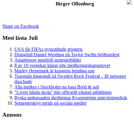
Birger Ollonborg
Share on Facebook
Mest lästa Juli
USA får FIFAs nyinstiftade tröstpris
Drängfull Daniel Westling på Taylor Swifts bröllopsfest
Amatörporr innehöll semesterbilder
8 av 10 svenskar klarar inte medborgarskapsprovet
Marley Henemark är kungens hemliga son
Tusentals klagomål på Sweden Rock Festival - 38 personer
duschade
Alla butiker i Stockholm nu bara Bröd & salt
"Livets hårda skola" blir officiellt erkänd utbildning
Ryska ambassaden återlämnar Kvarnströms anteckningsbok
Semesterskryt sprids på sociala medier
Annons