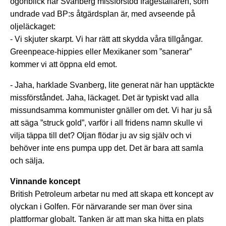
ögonblick när Svanberg missförstod frågeställaren, som
undrade vad BP:s åtgärdsplan är, med avseende på
oljeläckaget:
- Vi skjuter skarpt. Vi har rätt att skydda våra tillgångar.
Greenpeace-hippies eller Mexikaner som ”sanerar”
kommer vi att öppna eld emot.
- Jaha, harklade Svanberg, lite generat när han upptäckte
missförståndet. Jaha, läckaget. Det är typiskt vad alla
missundsamma kommunister gnäller om det. Vi har ju så
att säga ”struck gold”, varför i all fridens namn skulle vi
vilja täppa till det? Oljan flödar ju av sig själv och vi
behöver inte ens pumpa upp det. Det är bara att samla
och sälja.
Vinnande koncept
British Petroleum arbetar nu med att skapa ett koncept av
olyckan i Golfen. För närvarande ser man över sina
plattformar globalt. Tanken är att man ska hitta en plats