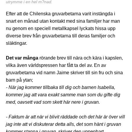
utrymme i en hel m?nad.
Efter att de Chilenska gruvarbetarna varit instängda i
snart en månad utan kontakt med sina familjer har man
nu genom en speciell metallkapsel lyckats hissa upp
diverse brev från gruvarbetarna till deras familjer och
släktingar.
Det var många
rörande brev till nära och kära i kapslen,
vilka även världspressen har fått ta del av. En av
gruvarbetarna vid namn Jaime skriver till sin fru och sina
barn på ytan;
- När jag kommer tillbaka till dig och barnen Isabella,
kommer jag att vara exakt samme man som du gifte dig
med, oavsett vad som skett här nere i gruvan.
- Faktum är att när vi blivit räddade och det här är över vill
jag inte att vi diskuterar detta alls, det som hänt i gruvan
kommer stanna i gruvan,
skriver den uppenbart