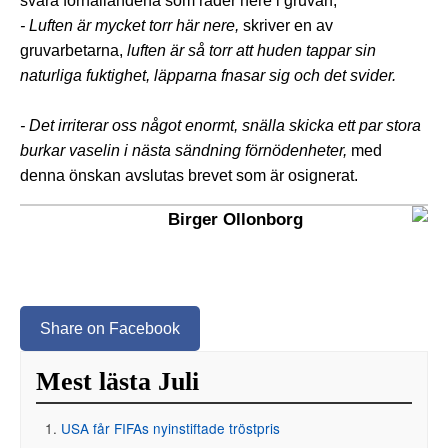
svåra förhållandena som råder nere i gruvan;
- Luften är mycket torr här nere,
skriver en av
gruvarbetarna,
luften är så torr att huden tappar sin
naturliga fuktighet, läpparna fnasar sig och det svider.
- Det irriterar oss något enormt, snälla skicka ett par stora
burkar vaselin i nästa sändning förnödenheter,
med
denna önskan avslutas brevet som är osignerat.
Birger Ollonborg
Share on Facebook
Mest lästa Juli
USA får FIFAs nyinstiftade tröstpris