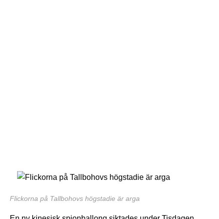
Flickorna på Tallbohovs högstadie är arga
En ny kinesisk spionballong siktades under Tisdagen