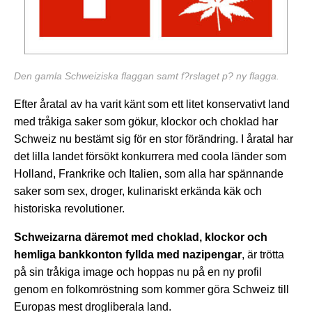
Den gamla Schweiziska flaggan samt f?rslaget p? ny flagga.
Efter åratal av ha varit känt som ett litet konservativt land
med tråkiga saker som gökur, klockor och choklad har
Schweiz nu bestämt sig för en stor förändring. I åratal har
det lilla landet försökt konkurrera med coola länder som
Holland, Frankrike och Italien, som alla har spännande
saker som sex, droger, kulinariskt erkända käk och
historiska revolutioner.
Schweizarna däremot med choklad, klockor och
hemliga bankkonton fyllda med nazipengar
, är trötta
på sin tråkiga image och hoppas nu på en ny profil
genom en folkomröstning som kommer göra Schweiz till
Europas mest drogliberala land.