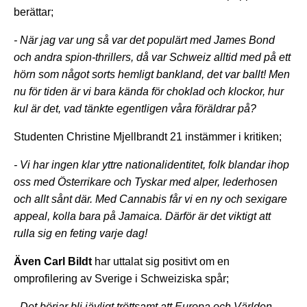
berättar;
- När jag var ung så var det populärt med James Bond
och andra spion-thrillers, då var Schweiz alltid med på ett
hörn som något sorts hemligt bankland, det var ballt! Men
nu för tiden är vi bara kända för choklad och klockor, hur
kul är det, vad tänkte egentligen våra föräldrar på?
Studenten Christine Mjellbrandt 21 instämmer i kritiken;
- Vi har ingen klar yttre nationalidentitet, folk blandar ihop
oss med Österrikare och Tyskar med alper, lederhosen
och allt sånt där. Med Cannabis får vi en ny och sexigare
appeal, kolla bara på Jamaica. Därför är det viktigt att
rulla sig en feting varje dag!
Även Carl Bildt
har uttalat sig positivt om en
omprofilering av Sverige i Schweiziska spår;
- Det börjar bli jävligt tröttsamt att Europa och Världen