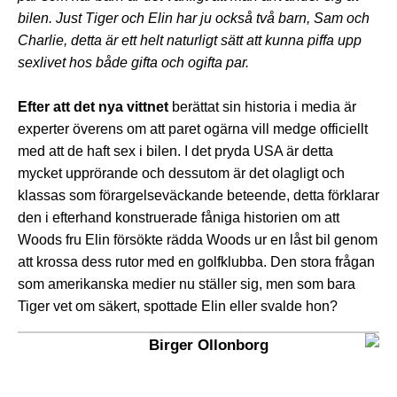
bilen. Just Tiger och Elin har ju också två barn, Sam och
Charlie, detta är ett helt naturligt sätt att kunna piffa upp
sexlivet hos både gifta och ogifta par.
Efter att det nya vittnet
berättat sin historia i media är
experter överens om att paret ogärna vill medge officiellt
med att de haft sex i bilen. I det pryda USA är detta
mycket upprörande och dessutom är det olagligt och
klassas som förargelseväckande beteende, detta förklarar
den i efterhand konstruerade fåniga historien om att
Woods fru Elin försökte rädda Woods ur en låst bil genom
att krossa dess rutor med en golfklubba.
Den stora frågan
som amerikanska medier nu ställer sig, men som bara
Tiger vet om säkert, spottade Elin eller svalde hon?
Birger Ollonborg