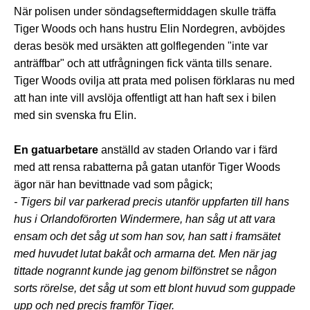
När polisen under söndagseftermiddagen skulle träffa
Tiger Woods och hans hustru Elin Nordegren, avböjdes
deras besök med ursäkten att golflegenden "inte var
anträffbar" och att utfrågningen fick vänta tills senare.
Tiger Woods ovilja att prata med polisen förklaras nu med
att han inte vill avslöja offentligt att han haft sex i bilen
med sin svenska fru Elin.
En gatuarbetare
anställd av staden Orlando var i färd
med att rensa rabatterna på gatan utanför Tiger Woods
ägor när han bevittnade vad som pågick;
- Tigers bil var parkerad precis utanför uppfarten till hans
hus i Orlandoförorten Windermere, han såg ut att vara
ensam och det såg ut som han sov, han satt i framsätet
med huvudet lutat bakåt och armarna det. Men när jag
tittade nogrannt kunde jag genom bilfönstret se någon
sorts rörelse, det såg ut som ett blont huvud som guppade
upp och ned precis framför Tiger.