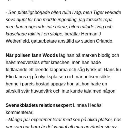
- Sen plötsligt började bilen rulla iväg, men Tiger verkade
sova djupt för han märkte ingenting, jag försökte ropa
men han reagerade inte hörde, bilen rullade iväg och
kraschade rakt in i en stolpe,
berättar Herman J
Wetherfield, gatuarbetare anställd av staden Orlando.
När polisen fann Woods
låg han på marken blodig och
halvt medvetslös efter kraschen, men han hade
fortfarande ett leende läpparna och såg lyrisk ut. Hans fru
Elin fanns ej på olycksplatsen och när polisen sökte
henne i parets bostad uppgav hon att hon hade en
särskilt svår huvudvärk och inte kunde tala med någon.
Svenskbladets relationsexpert
Linnea Hedås
kommenterar;
- Många par experimenterar med sex på olika platser, hos
par som har barn är det vanligt att man använder sig av