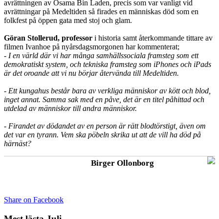
avrättningen av Osama Bin Laden, precis som var vanligt vid
avrättningar på Medeltiden så firades en människas död som en
folkfest på öppen gata med stoj och glam.
Göran Stollerud, professor
i historia samt återkommande tittare av
filmen Ivanhoe på nyårsdagsmorgonen har kommenterat;
- I en värld där vi har många samhällssociala framsteg som ett
demokratiskt system, och tekniska framsteg som iPhones och iPads
är det oroande att vi nu börjar återvända till Medeltiden.
- Ett kungahus består bara av verkliga människor av kött och blod,
inget annat. Samma sak med en påve, det är en titel påhittad och
utdelad av människor till andra människor.
- Firandet av dödandet av en person är rätt blodtörstigt, även om
det var en tyrann. Vem ska pöbeln skrika ut att de vill ha död på
härnäst?
Birger Ollonborg
Share on Facebook
Mest lästa Juli