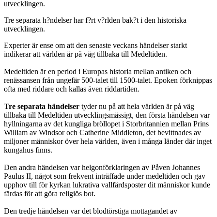
Tre separata h?ndelser har f?rt v?rlden bak?t i den historiska
utvecklingen.
Experter är ense om att den senaste veckans händelser starkt
indikerar att världen är på väg tillbaka till Medeltiden.
Medeltiden är en period i Europas historia mellan antiken och
renässansen från ungefär 500-talet till 1500-talet. Epoken förknippas
ofta med riddare och kallas även riddartiden.
Tre separata händelser
tyder nu på att hela världen är på väg
tillbaka till Medeltiden utvecklingsmässigt, den första händelsen var
hyllningarna av det kungliga bröllopet i Storbritannien mellan Prins
William av Windsor och Catherine Middleton, det bevittnades av
miljoner människor över hela världen, även i många länder där inget
kungahus finns.
Den andra händelsen var helgonförklaringen av Påven Johannes
Paulus II, något som frekvent inträffade under medeltiden och gav
upphov till för kyrkan lukrativa vallfärdsposter dit människor kunde
färdas för att göra religiös bot.
Den tredje händelsen var det blodtörstiga mottagandet av