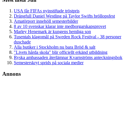
USA får FIFAs nyinstiftade tröstpris
Drängfull Daniel Westling på Taylor Swifts bröllopsfest
Amatörporr innehöll semesterbilder
8 av 10 svenskar klarar inte medborgarskapsprovet
Marley Henemark är kungens hemliga son
Tusentals klagomål på Sweden Rock Festival - 38 personer
duschade
Alla butiker i Stockholm nu bara Bröd & salt
"Livets hårda skola" blir officiellt erkänd utbildning
Ryska ambassaden återlämnar Kvarnströms anteckningsbok
Semesterskryt sprids på sociala medier
Annons