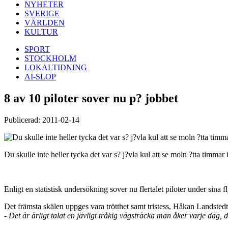
NYHETER
SVERIGE
VÄRLDEN
KULTUR
SPORT
STOCKHOLM
LOKALTIDNING
AI-SLOP
8 av 10 piloter sover nu p? jobbet
Publicerad: 2011-02-14
Du skulle inte heller tycka det var s? j?vla kul att se moln ?tta timmar i
Enligt en statistisk undersökning sover nu flertalet piloter under sina f
Det främsta skälen uppges vara trötthet samt tristess, Håkan Landstedt e
- Det är ärligt talat en jävligt tråkig vägsträcka man åker varje dag, 