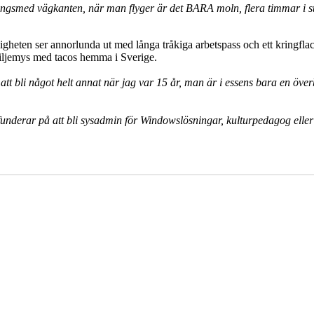
längsmed vägkanten, när man flyger är det BARA moln, flera timmar i s
igheten ser annorlunda ut med långa tråkiga arbetspass och ett kringfla
amiljemys med tacos hemma i Sverige.
alt att bli något helt annat när jag var 15 år, man är i essens bara en ö
g funderar på att bli sysadmin för Windowslösningar, kulturpedagog elle