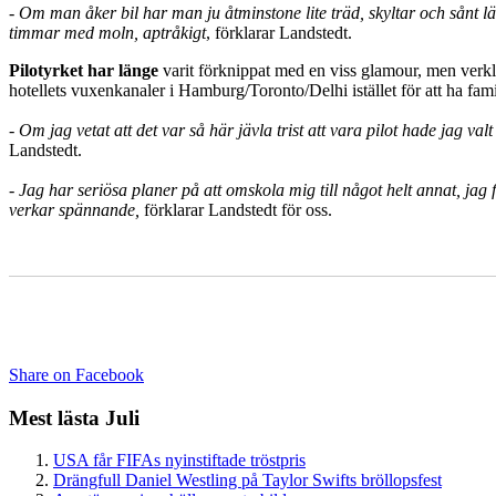
- Om man åker bil har man ju åtminstone lite träd, skyltar och sånt 
timmar med moln, aptråkigt
, förklarar Landstedt.
Pilotyrket har länge
varit förknippat med en viss glamour, men verkl
hotellets vuxenkanaler i Hamburg/Toronto/Delhi istället för att ha f
- Om jag vetat att det var så här jävla trist att vara pilot hade jag v
Landstedt.
- Jag har seriösa planer på att omskola mig till något helt annat, ja
verkar spännande,
förklarar Landstedt för oss.
Share on Facebook
Mest lästa Juli
USA får FIFAs nyinstiftade tröstpris
Drängfull Daniel Westling på Taylor Swifts bröllopsfest