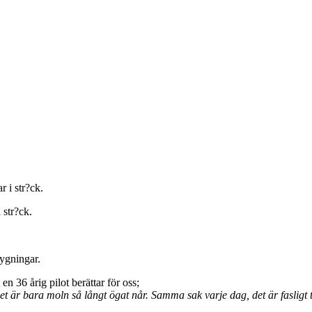
 str?ck.
lygningar.
n 36 årig pilot berättar för oss;
det är bara moln så långt ögat når. Samma sak varje dag, det är fasligt t