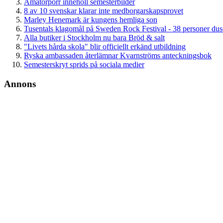
Amatörporr innehöll semesterbilder
8 av 10 svenskar klarar inte medborgarskapsprovet
Marley Henemark är kungens hemliga son
Tusentals klagomål på Sweden Rock Festival - 38 personer du
Alla butiker i Stockholm nu bara Bröd & salt
"Livets hårda skola" blir officiellt erkänd utbildning
Ryska ambassaden återlämnar Kvarnströms anteckningsbok
Semesterskryt sprids på sociala medier
Annons