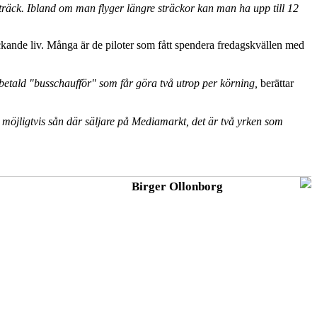
träck. Ibland om man flyger längre sträckor kan man ha upp till 12
ckande liv. Många är de piloter som fått spendera fredagskvällen med
verbetald "busschaufför" som får göra två utrop per körning,
berättar
r möjligtvis sån där säljare på Mediamarkt, det är två yrken som
Birger Ollonborg