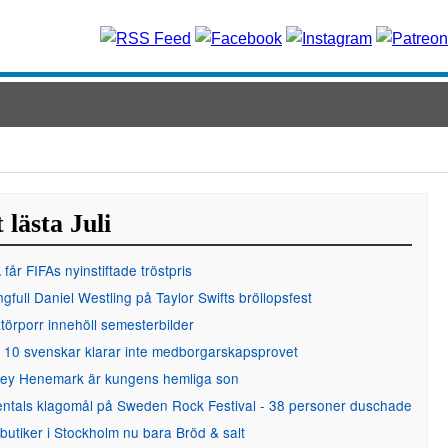
 lästa Juli
får FIFAs nyinstiftade tröstpris
gfull Daniel Westling på Taylor Swifts bröllopsfest
örporr innehöll semesterbilder
 10 svenskar klarar inte medborgarskapsprovet
ley Henemark är kungens hemliga son
entals klagomål på Sweden Rock Festival - 38 personer duschade
 butiker i Stockholm nu bara Bröd & salt