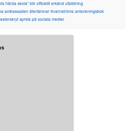
ets hårda skola" blir officiellt erkänd utbildning
ka ambassaden återlämnar Kvarnströms anteckningsbok
sterskryt sprids på sociala medier
ns