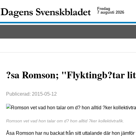
Fredag
7 augusti 2026
?sa Romson; "Flyktingb?tar li
Publicerad: 2015-05-12
Romson vet vad hon talar om d? hon alltid ?ker kollektivtrafik.
Åsa Romson har nu backat från sitt uttalande där hon jämför f