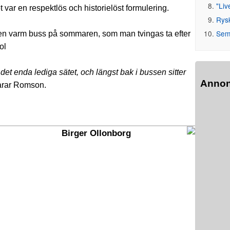
"Liv
t var en respektlös och historielöst formulering.
Rys
Seme
m en varm buss på sommaren, som man tvingas ta efter
ol
et enda lediga sätet, och längst bak i bussen sitter
Anno
larar Romson.
Birger Ollonborg