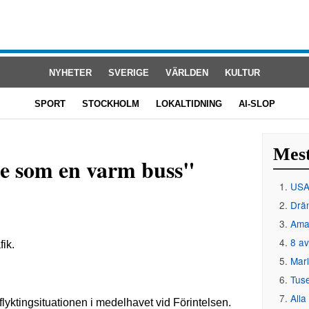
NYHETER
SVERIGE
VÄRLDEN
KULTUR
SPORT
STOCKHOLM
LOKALTIDNING
AI-SLOP
Mest
te som en varm buss"
USA 
Drän
Amat
8 av
Mar
Tus
Alla
lyktingsituationen i medelhavet vid Förintelsen.