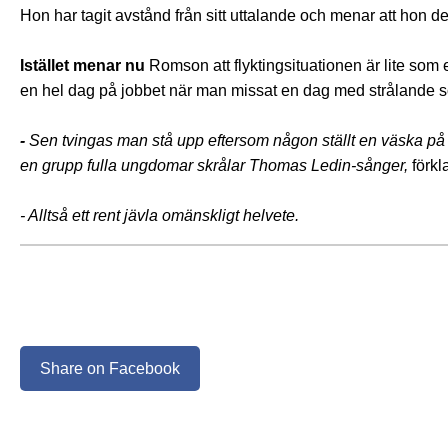
Hon har tagit avstånd från sitt uttalande och menar att hon de
Istället menar nu
Romson att flyktingsituationen är lite so
en hel dag på jobbet när man missat en dag med strålande s
-
Sen tvingas man stå upp eftersom någon ställt en väska på d
en grupp fulla ungdomar skrålar Thomas Ledin-sånger,
förk
- Alltså ett rent jävla omänskligt helvete.
Share on Facebook