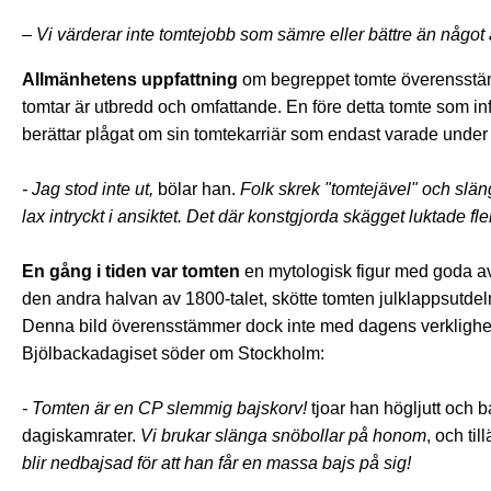
– Vi värderar inte tomtejobb som sämre eller bättre än något
Allmänhetens uppfattning
om begreppet tomte överensstä
tomtar är utbredd och omfattande. En före detta tomte som in
berättar plågat om sin tomtekarriär som endast varade under to
- Jag stod inte ut,
bölar han.
Folk skrek "tomtejävel" och slä
lax intryckt i ansiktet. Det där konstgjorda skägget luktade fl
En gång i tiden var tomten
en mytologisk figur med goda avsi
den andra halvan av 1800-talet, skötte tomten julklappsutdeln
Denna bild överensstämmer dock inte med dagens verklighet
Bjölbackadagiset söder om Stockholm:
- Tomten är en CP slemmig bajskorv!
tjoar han högljutt och b
dagiskamrater.
Vi brukar slänga snöbollar på honom
, och til
blir nedbajsad för att han får en massa bajs på sig!