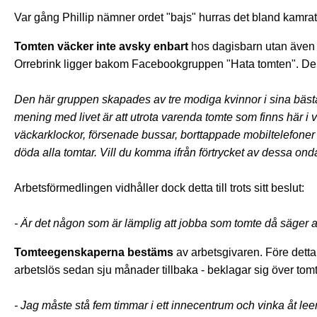
Var gång Phillip nämner ordet "bajs" hurras det bland kamra
Tomten väcker inte avsky enbart
hos dagisbarn utan även 
Orrebrink ligger bakom Facebookgruppen "Hata tomten". De 
Den här gruppen skapades av tre modiga kvinnor i sina bäst
mening med livet är att utrota varenda tomte som finns här i
väckarklockor, försenade bussar, borttappade mobiltelefoner el
döda alla tomtar. Vill du komma ifrån förtrycket av dessa onda
Arbetsförmedlingen vidhåller dock detta till trots sitt beslut:
- Är det någon som är lämplig att jobba som tomte då säger 
Tomteegenskaperna bestäms
av arbetsgivaren. Före dett
arbetslös sedan sju månader tillbaka - beklagar sig över tom
- Jag måste stå fem timmar i ett innecentrum och vinka åt lee