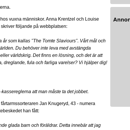
terna.
hos vuxna människor. Anna Krentzel och Louise
Anno
skriver följande på webbplatsen:
a år som kallas "The Tomte Slaviours". Vårt mål och
 världen. Du behöver inte leva med avstängda
ler världskrig. Det finns en lösning, och det är att
, dreglande, fula och farliga varelser? Vi hjälper dig!
a-kassereglerna att man måste ta det jobbet
.
a fårtarmssorteraren Jan Knugeryd, 43 - numera
tebeskedet han fått:
nde glada barn och föräldrar. Detta innebär att jag