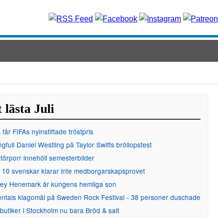
 lästa Juli
får FIFAs nyinstiftade tröstpris
gfull Daniel Westling på Taylor Swifts bröllopsfest
örporr innehöll semesterbilder
 10 svenskar klarar inte medborgarskapsprovet
ley Henemark är kungens hemliga son
entals klagomål på Sweden Rock Festival - 38 personer duschade
 butiker i Stockholm nu bara Bröd & salt