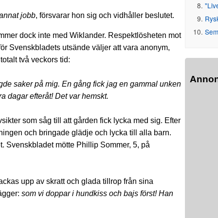
"Liv
 annat jobb
, försvarar hon sig och vidhåller beslutet.
Rys
Seme
mmer dock inte med Wiklander. Respektlösheten mot
för Svenskbladets utsände väljer att vara anonym,
talt två veckors tid:
Anno
ngde saker på mig. En gång fick jag en gammal unken
era dagar efteråt! Det var hemskt.
kter som såg till att gården fick lycka med sig. Efter
ingen och bringade glädje och lycka till alla barn.
. Svenskbladet mötte Phillip Sommer, 5, på
ackas upp av skratt och glada tillrop från sina
lägger:
som vi doppar i hundkiss och bajs först! Han