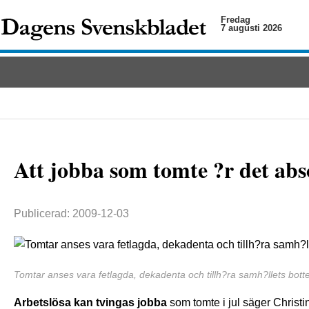
Fredag
7 augusti 2026
Att jobba som tomte ?r det abs
Publicerad: 2009-12-03
Tomtar anses vara fetlagda, dekadenta och tillh?ra samh?llets botte
Arbetslösa kan tvingas jobba
som tomte i jul säger Christ