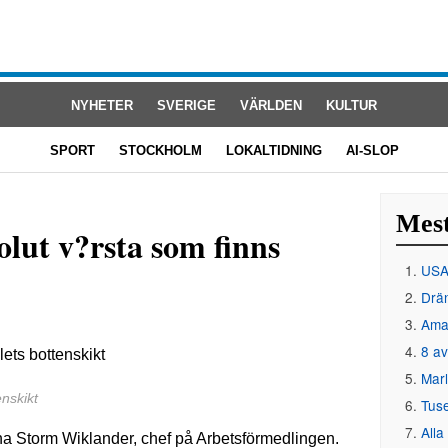
NYHETER
SVERIGE
VÄRLDEN
KULTUR
SPORT
STOCKHOLM
LOKALTIDNING
AI-SLOP
Mest
olut v?rsta som finns
USA 
Drän
Amat
8 av
Mar
nskikt
Tus
Alla
ina Storm Wiklander, chef på Arbetsförmedlingen.