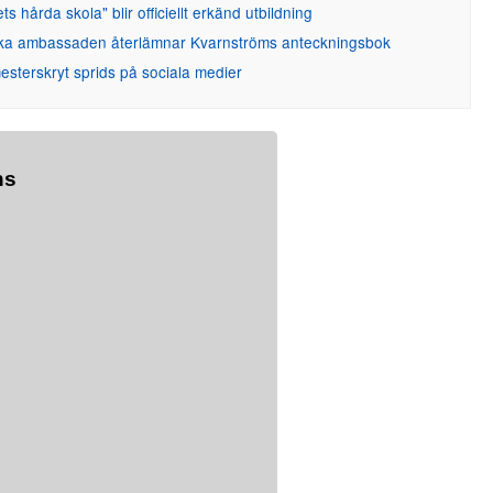
ets hårda skola" blir officiellt erkänd utbildning
ka ambassaden återlämnar Kvarnströms anteckningsbok
sterskryt sprids på sociala medier
ns