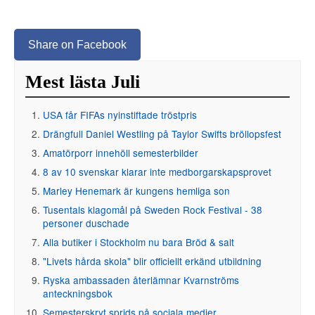
Share on Facebook
Mest lästa Juli
USA får FIFAs nyinstiftade tröstpris
Drängfull Daniel Westling på Taylor Swifts bröllopsfest
Amatörporr innehöll semesterbilder
8 av 10 svenskar klarar inte medborgarskapsprovet
Marley Henemark är kungens hemliga son
Tusentals klagomål på Sweden Rock Festival - 38
personer duschade
Alla butiker i Stockholm nu bara Bröd & salt
"Livets hårda skola" blir officiellt erkänd utbildning
Ryska ambassaden återlämnar Kvarnströms
anteckningsbok
Semesterskryt sprids på sociala medier