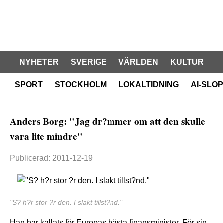
NYHETER
SVERIGE
VÄRLDEN
KULTUR
SPORT
STOCKHOLM
LOKALTIDNING
AI-SLOP
Anders Borg: "Jag dr?mmer om att den skulle
vara lite mindre"
Publicerad: 2011-12-19
"S? h?r stor ?r den. I slakt tillst?nd."
Han har kallats för Europas bästa finansminister. För sin