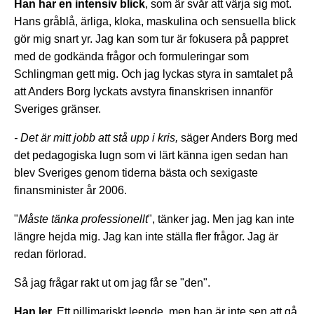
Han har en intensiv blick
, som är svår att värja sig mot.
Hans gråblå, ärliga, kloka, maskulina och sensuella blick
gör mig snart yr. Jag kan som tur är fokusera på pappret
med de godkända frågor och formuleringar som
Schlingman gett mig. Och jag lyckas styra in samtalet på
att Anders Borg lyckats avstyra finanskrisen innanför
Sveriges gränser.
- Det är mitt jobb att stå upp i kris,
säger Anders Borg med
det pedagogiska lugn som vi lärt känna igen sedan han
blev Sveriges genom tiderna bästa och sexigaste
finansminister år 2006.
"
Måste tänka professionellt
", tänker jag. Men jag kan inte
längre hejda mig. Jag kan inte ställa fler frågor. Jag är
redan förlorad.
Så jag frågar rakt ut om jag får se "den".
Han ler.
Ett pillimariskt leende, men han är inte sen att gå