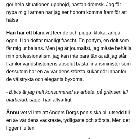
gör hela situationen upphöjd, nästan drömsk. Jag får
nypa mig i armen när jag ser honom komma fram för att
hälsa.
Han har ett
bländvitt leende och pigga, kloka, ärliga
ögon. Han doftar manligt fräscht. En parfym, en doft som
får mig ur balans. Men jag är journalist, jag måste behålla
min professionalism, jag kan inte bara tänka att jag står
framför världshistoriens absolut bästa finansminister som
dessutom har en av världens största kukar där innanför
de välstrykta och eleganta byxorna.
-
Bitvis är jag helt konsumerad av arbete, på gränsen till
utarbetad
, säger han allvarligt.
Ännu
vet
vi inte att Anders Borgs penis ska bli utsedd till
en av världens vackraste, tydligaste och största. Men det
ligger i luften.