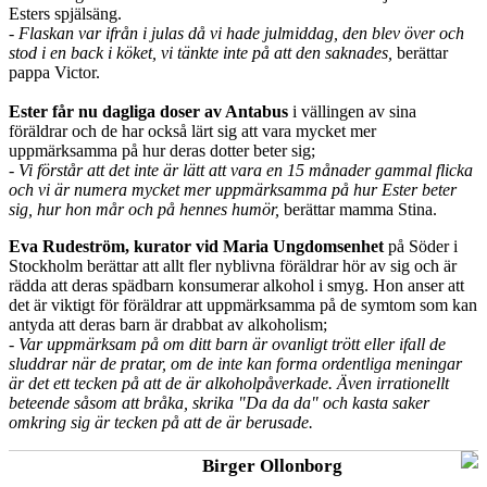
Esters spjälsäng.
- Flaskan var ifrån i julas då vi hade julmiddag, den blev över och
stod i en back i köket, vi tänkte inte på att den saknades,
berättar
pappa Victor.
Ester får nu dagliga doser av Antabus
i vällingen av sina
föräldrar och de har också lärt sig att vara mycket mer
uppmärksamma på hur deras dotter beter sig;
- Vi förstår att det inte är lätt att vara en 15 månader gammal flicka
och vi är numera mycket mer uppmärksamma på hur Ester beter
sig, hur hon mår och på hennes humör,
berättar mamma Stina.
Eva Rudeström, kurator vid Maria Ungdomsenhet
på Söder i
Stockholm berättar att allt fler nyblivna föräldrar hör av sig och är
rädda att deras spädbarn konsumerar alkohol i smyg. Hon anser att
det är viktigt för föräldrar att uppmärksamma på de symtom som kan
antyda att deras barn är drabbat av alkoholism;
- Var uppmärksam på om ditt barn är ovanligt trött eller ifall de
sluddrar när de pratar, om de inte kan forma ordentliga meningar
är det ett tecken på att de är alkoholpåverkade. Även irrationellt
beteende såsom att bråka, skrika "Da da da" och kasta saker
omkring sig är tecken på att de är berusade.
Birger Ollonborg