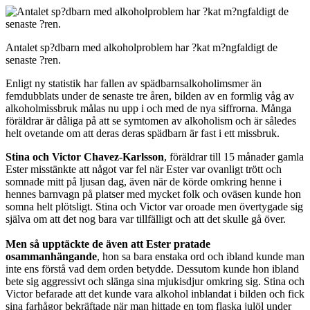
Antalet sp?dbarn med alkoholproblem har ?kat m?ngfaldigt de
senaste ?ren.
Enligt ny statistik har fallen av spädbarnsalkoholimsmer än
femdubblats under de senaste tre åren, bilden av en formlig våg av
alkoholmissbruk målas nu upp i och med de nya siffrorna. Många
föräldrar är dåliga på att se symtomen av alkoholism och är således
helt ovetande om att deras deras spädbarn är fast i ett missbruk.
Stina och Victor Chavez-Karlsson
, föräldrar till 15 månader gamla
Ester misstänkte att något var fel när Ester var ovanligt trött och
somnade mitt på ljusan dag, även när de körde omkring henne i
hennes barnvagn på platser med mycket folk och oväsen kunde hon
somna helt plötsligt. Stina och Victor var oroade men övertygade sig
själva om att det nog bara var tillfälligt och att det skulle gå över.
Men så upptäckte de även att Ester pratade
osammanhängande
, hon sa bara enstaka ord och ibland kunde man
inte ens förstå vad dem orden betydde. Dessutom kunde hon ibland
bete sig aggressivt och slänga sina mjukisdjur omkring sig. Stina och
Victor befarade att det kunde vara alkohol inblandat i bilden och fick
sina farhågor bekräftade när man hittade en tom flaska julöl under