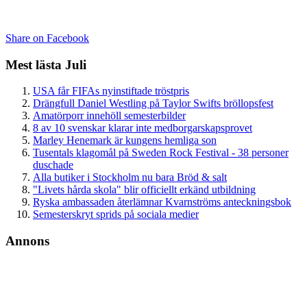
Share on Facebook
Mest lästa Juli
USA får FIFAs nyinstiftade tröstpris
Drängfull Daniel Westling på Taylor Swifts bröllopsfest
Amatörporr innehöll semesterbilder
8 av 10 svenskar klarar inte medborgarskapsprovet
Marley Henemark är kungens hemliga son
Tusentals klagomål på Sweden Rock Festival - 38 personer
duschade
Alla butiker i Stockholm nu bara Bröd & salt
"Livets hårda skola" blir officiellt erkänd utbildning
Ryska ambassaden återlämnar Kvarnströms anteckningsbok
Semesterskryt sprids på sociala medier
Annons